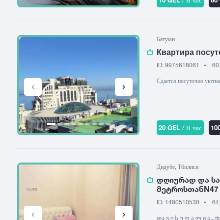
Батуми
Квартира посут
ID: 9975618061
60
Сдается посуточно уютна
20 GEL
/ В час
10
Дидубе, Тбилиси
დღიურად და ს
მეტროსთანN47
ID: 1480510530
64
თა ვ ი ს უ ფ ა ლ ი ა