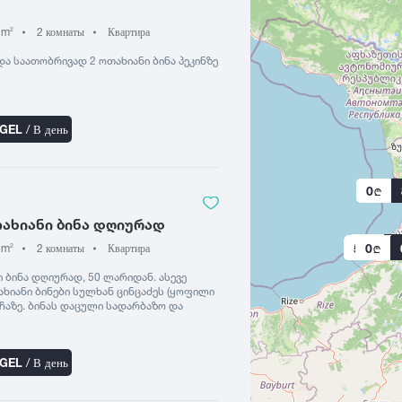
 m
2 комнаты
Квартира
2
ა საათობრივად 2 ოთახიანი ბინა პეკინზე
 GEL
/ В день
0
თახიანი ბინა დღიურად
0
1
20
20
0
50
0
 m
2 комнаты
Квартира
2
ი ბინა დღიურად, 50 ლარიდან. ასევე
თახიანი ბინები სულხან ცინცაძეს (ყოფილი
ჩაზე. ბინას დაცული სადარბაზო და
ხვა ბინებიც ამავე მისამართზე. 591976535
 GEL
/ В день