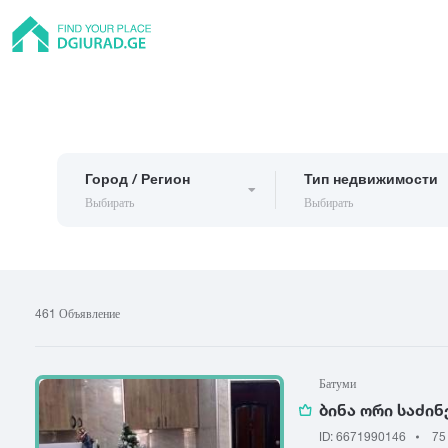
Город / Регион
Тип недвижимости
Выбирать
Выбирать
Квартира
Тбилиси
Батуми
Рус
Частный дом
461 Объявление
Абаша
Адигени
Ам
Хостел
Асурети
Ахалгори
Гостиница
Батуми
Гостевой дом
ბინა ორი საძი
А
Б
В
Коттедж
ID: 6671990146
75
Абастумани
Батуми
Вал