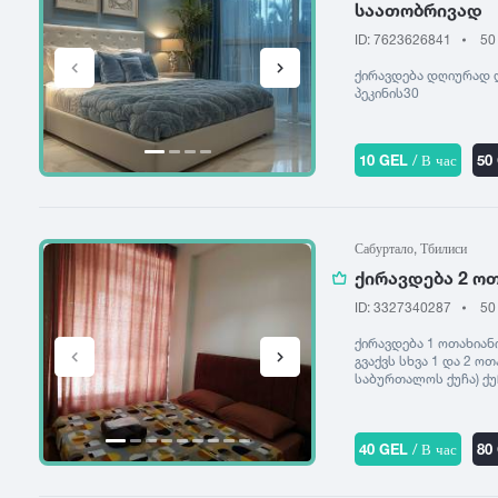
საათობრივად
ID: 7623626841
50
ქირავდება დღიურად დ
პეკინის30
10 GEL
/ В час
50
Сабуртало, Тбилиси
ქირავდება 2 ო
ID: 3327340287
50
ქირავდება 1 ოთახიან
გვაქვს სხვა 1 და 2 ო
საბურთალოს ქუჩა) ქუ
ავტოსადგომი. მაქვს ს
ან 568884407 ნიკა
40 GEL
/ В час
80