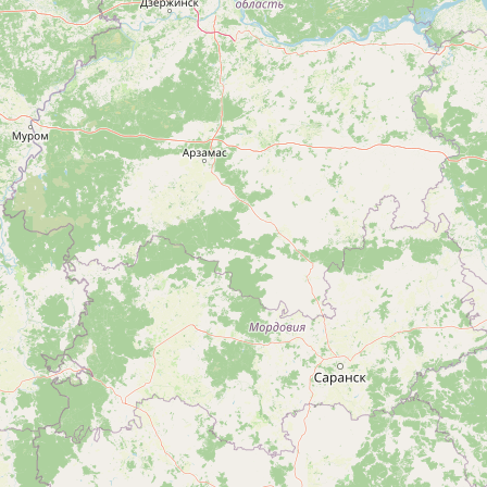
Ецери
Кухонные приборы
З
И
Веранда
Зедазени
Икалто
Зестафони
Для Вечеринки
Зугдиди
М
Телевизор
Н
Манави
Wi-Fi
Марнеули
Натанеби
Мартвили
Натахтари
Мебель
Махинджаури
Накалакеви
Отопление
Местиа
Ниноцминда
Мисакциели
Нокалакеви
Мукузани
Нуниси
Мухрани
С
Мцхета
Сагареджо
Мцване Концхи
Сагурамо
Ч
Садахло
Чакви
Садгери