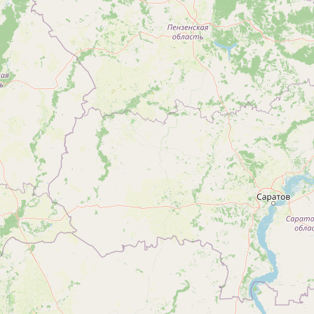
Чохатаури
Сазано
Чхороцку
Саирме
Чиатура
Самтредиа
Чопорти
Сартичала
Сарпи
Сачхере
Сачамиасери
Сенаки
Сиони
Сигнаги
Сно
Сухуми
Сурами
Супса