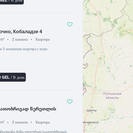
очно, Кобаладзе 4
 m
2 комнаты
Квартира
2
я 2-комнатная квартира у моря.
0 GEL
/ В день
აათობრივად წერეთლის
 m
2 комнаты
Квартира
2
...ქირავდება ბინა დღიურად საათობრივად