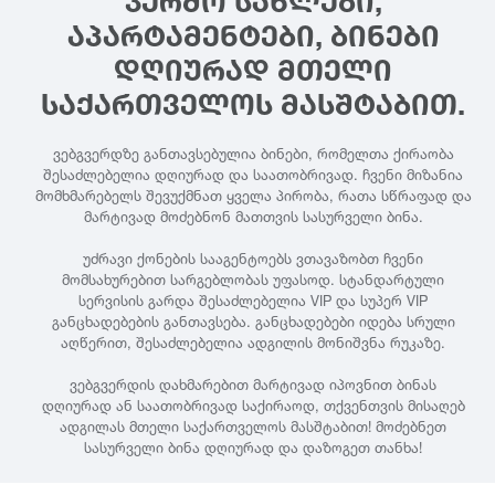
ᲙᲔᲠᲫᲝ ᲡᲐᲮᲚᲔᲑᲘ,
ᲐᲞᲐᲠᲢᲐᲛᲔᲜᲢᲔᲑᲘ, ᲑᲘᲜᲔᲑᲘ
ᲓᲦᲘᲣᲠᲐᲓ ᲛᲗᲔᲚᲘ
ᲡᲐᲥᲐᲠᲗᲕᲔᲚᲝᲡ ᲛᲐᲡᲨᲢᲐᲑᲘᲗ.
ვებგვერდზე განთავსებულია ბინები, რომელთა ქირაობა
შესაძლებელია დღიურად და საათობრივად. ჩვენი მიზანია
მომხმარებელს შევუქმნათ ყველა პირობა, რათა სწრაფად და
მარტივად მოძებნონ მათთვის სასურველი ბინა.
უძრავი ქონების სააგენტოებს ვთავაზობთ ჩვენი
მომსახურებით სარგებლობას უფასოდ. სტანდარტული
სერვისის გარდა შესაძლებელია VIP და სუპერ VIP
განცხადებების განთავსება. განცხადებები იდება სრული
აღწერით, შესაძლებელია ადგილის მონიშვნა რუკაზე.
ვებგვერდის დახმარებით მარტივად იპოვნით ბინას
დღიურად ან საათობრივად საქირაოდ, თქვენთვის მისაღებ
ადგილას მთელი საქართველოს მასშტაბით! მოძებნეთ
სასურველი ბინა დღიურად და დაზოგეთ თანხა!