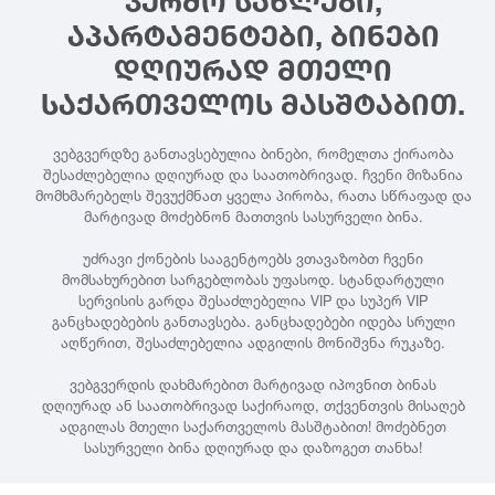
ᲙᲔᲠᲫᲝ ᲡᲐᲮᲚᲔᲑᲘ,
ᲐᲞᲐᲠᲢᲐᲛᲔᲜᲢᲔᲑᲘ, ᲑᲘᲜᲔᲑᲘ
ᲓᲦᲘᲣᲠᲐᲓ ᲛᲗᲔᲚᲘ
ᲡᲐᲥᲐᲠᲗᲕᲔᲚᲝᲡ ᲛᲐᲡᲨᲢᲐᲑᲘᲗ.
ვებგვერდზე განთავსებულია ბინები, რომელთა ქირაობა
შესაძლებელია დღიურად და საათობრივად. ჩვენი მიზანია
მომხმარებელს შევუქმნათ ყველა პირობა, რათა სწრაფად და
მარტივად მოძებნონ მათთვის სასურველი ბინა.
უძრავი ქონების სააგენტოებს ვთავაზობთ ჩვენი
მომსახურებით სარგებლობას უფასოდ. სტანდარტული
სერვისის გარდა შესაძლებელია VIP და სუპერ VIP
განცხადებების განთავსება. განცხადებები იდება სრული
აღწერით, შესაძლებელია ადგილის მონიშვნა რუკაზე.
ვებგვერდის დახმარებით მარტივად იპოვნით ბინას
დღიურად ან საათობრივად საქირაოდ, თქვენთვის მისაღებ
ადგილას მთელი საქართველოს მასშტაბით! მოძებნეთ
სასურველი ბინა დღიურად და დაზოგეთ თანხა!