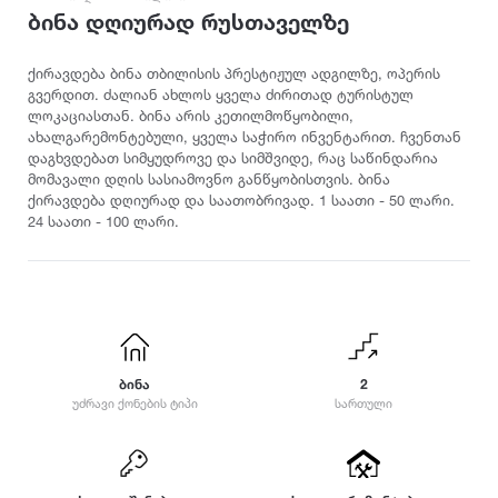
ამბროლაური
ბაღდათი
გარდაბანი
კოტეჯი
ბინა დღიურად რუსთაველზე
ანაკლია
ბახმარო
გოდერძის კურორტი
ანანური
ბიჭვინთა
გონიო
კატეგორიები
ქირავდება ბინა თბილისის პრესტიჟულ ადგილზე, ოპერის
არაშენდა
გვერდით. ძალიან ახლოს ყველა ძირითად ტურისტულ
ბობოყვათი
გორი
ლოკაციასთან. ბინა არის კეთილმოწყობილი,
ასპინძა
ბოდბე
გრემი
ოჯახისთვის
ახალგარემონტებული, ყველა საჭირო ინვენტარით. ჩვენთან
ასურეთი
ბოლნისი
გრიგოლეთი
დაგხვდებათ სიმყუდროვე და სიმშვიდე, რაც საწინდარია
წყვილისთვის
ახალგორი
ბორჯომი
გუდამაყარი
მომავალი დღის სასიამოვნო განწყობისთვის. ბინა
დასასვენებლად
ქირავდება დღიურად და საათობრივად. 1 საათი - 50 ლარი.
ახალდაბა
გუდაუთა
დ
24 საათი - 100 ლარი.
ღონისძიებებისთვის
ახალი ათონი
გურჯაანი
დედოფლისწყარო
წყვილისთვის
ახალსოფელი
ე
დიღომი
სიმშვიდისთვის და განსატვირთად
ახალქალაქი
დმანისი
ენისელი
ახალციხე
ტურისტული ლოკაცია
დუშეთი
ეწერი
ახმეტა
კურორტი
ვ
ზ
საზაფხულო დასვენებისთვის
ბინა
2
თ
უძრავი ქონების ტიპი
სართული
ვალე
ზედაზენი
ზამთრის სპორტული აქტივობებისთვის
თბილისი
ვანი
ზესტაფონი
თეთრიწყარო
ლოკაცია ბუნებაში
ვარძია
ზუგდიდი
თელავი
ქალაქის ცენტრი