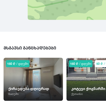
ᲛᲡᲒᲐᲕᲡᲘ ᲒᲐᲜᲪᲮᲐᲓᲔᲑᲔᲑᲘ
150 ₾
/ დღეში
150 ₾
/ დღეში
50 ₾
/
ქირავდება დღიურად
კოტეჯი ჭოგნარში
ბათუმი
ქუთაისი