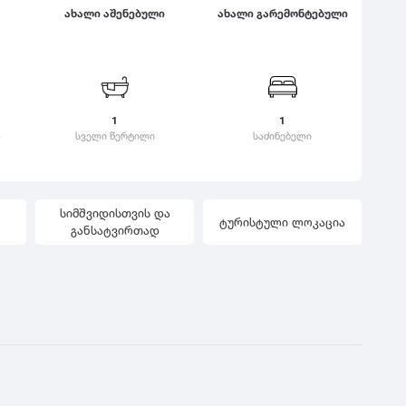
ახალი აშენებული
ახალი გარემონტებული
ყვარელი
საზაფხულო
ც
დასვენებისთვის
ჭ
ცაგერი
ზამთრის სპორტული
კა
ცემი
ჭიათურა
აქტივობებისთვის
ვერი
ციხისძირი
ჭოპორტი
ლოკაცია ბუნებაში
ოვანი
1
ციხისძირი
1
კანი
ქალაქის ცენტრი
ა
სველი წერტილი
საძინებელი
ციხისძირი
ანდალი
კულტურული ცენტრი
ცხვარიჭამია
ამური
გარეუბანი
ცხინვალი
ალტუბო
ბავშვებზე მორგებული
სიმშვიდისთვის და
ტურისტული ლოკაცია
გარემო
განსატვირთად
ცხოველებზე
მორგებული გარემო