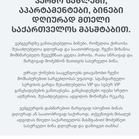
ᲙᲔᲠᲫᲝ ᲡᲐᲮᲚᲔᲑᲘ,
ᲐᲞᲐᲠᲢᲐᲛᲔᲜᲢᲔᲑᲘ, ᲑᲘᲜᲔᲑᲘ
ᲓᲦᲘᲣᲠᲐᲓ ᲛᲗᲔᲚᲘ
ᲡᲐᲥᲐᲠᲗᲕᲔᲚᲝᲡ ᲛᲐᲡᲨᲢᲐᲑᲘᲗ.
ვებგვერდზე განთავსებულია ბინები, რომელთა ქირაობა
შესაძლებელია დღიურად და საათობრივად. ჩვენი მიზანია
მომხმარებელს შევუქმნათ ყველა პირობა, რათა სწრაფად და
მარტივად მოძებნონ მათთვის სასურველი ბინა.
უძრავი ქონების სააგენტოებს ვთავაზობთ ჩვენი
მომსახურებით სარგებლობას უფასოდ. სტანდარტული
სერვისის გარდა შესაძლებელია VIP და სუპერ VIP
განცხადებების განთავსება. განცხადებები იდება სრული
აღწერით, შესაძლებელია ადგილის მონიშვნა რუკაზე.
ვებგვერდის დახმარებით მარტივად იპოვნით ბინას
დღიურად ან საათობრივად საქირაოდ, თქვენთვის მისაღებ
ადგილას მთელი საქართველოს მასშტაბით! მოძებნეთ
სასურველი ბინა დღიურად და დაზოგეთ თანხა!