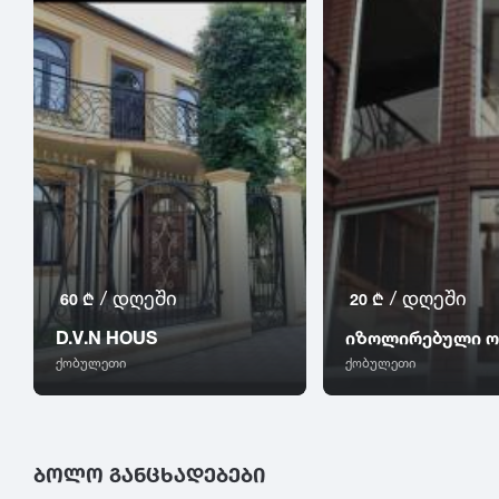
/ დღეში
/ დღეში
60 ₾
20 ₾
D.V.N HOUS
იზოლირებული ო
ქობულეთი
ქობულეთი
ᲑᲝᲚᲝ ᲒᲐᲜᲪᲮᲐᲓᲔᲑᲔᲑᲘ