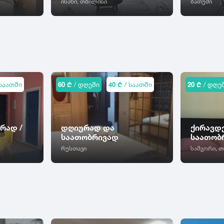
ისანი, თბილისი
ბათუმი
საათში
60 ₾
/ დღეში
40 ₾
/ საათში
20 ₾
/ დღე
რად /
დღიურად და
ქირავდ
საათობრივად
საათობ
რუსთავი
სამგორი, 