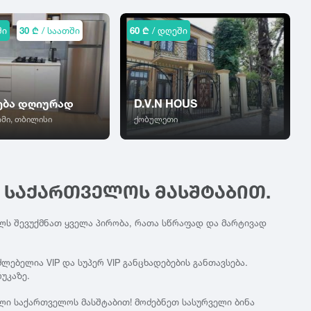
ში
30 ₾
/ საათში
60 ₾
/ დღეში
ება დღიურად
D.V.N HOUS
მი, თბილისი
ქობულეთი
Ი ᲡᲐᲥᲐᲠᲗᲕᲔᲚᲝᲡ ᲛᲐᲡᲨᲢᲐᲑᲘᲗ.
ლს შევუქმნათ ყველა პირობა, რათა სწრაფად და მარტივად
ებელია VIP და სუპერ VIP განცხადებების განთავსება.
უკაზე.
ლი საქართველოს მასშტაბით! მოძებნეთ სასურველი ბინა