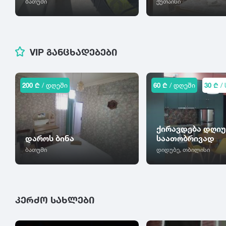
ბათუმი
ქუთაისი
VIP ᲒᲐᲜᲪᲮᲐᲓᲔᲑᲔᲑᲘ
200 ₾
/ დღეში
60 ₾
/ დღეში
30 ₾
/ 
ქირავდება დღიუ
დაროს ბინა
საათობრივად
ბათუმი
დიდუბე, თბილისი
ᲙᲔᲠᲫᲝ ᲡᲐᲮᲚᲔᲑᲘ