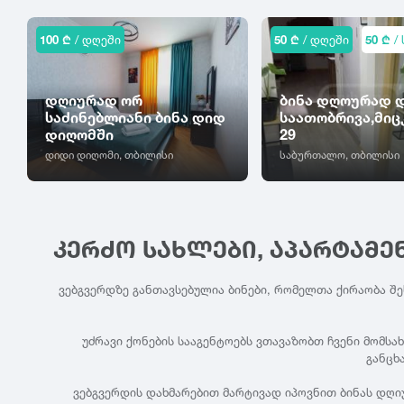
100 ₾
/ დღეში
50 ₾
/ დღეში
50 ₾
/ 
დღიურად ორ
ბინა დღოურად 
საძინებლიანი ბინა დიდ
საათობრივა,მიც
დიღომში
29
დიდი დიღომი, თბილისი
საბურთალო, თბილისი
ᲙᲔᲠᲫᲝ ᲡᲐᲮᲚᲔᲑᲘ, ᲐᲞᲐᲠᲢᲐᲛᲔ
ვებგვერდზე განთავსებულია ბინები, რომელთა ქირაობა შ
უძრავი ქონების სააგენტოებს ვთავაზობთ ჩვენი მომსა
განცხ
ვებგვერდის დახმარებით მარტივად იპოვნით ბინას დღი