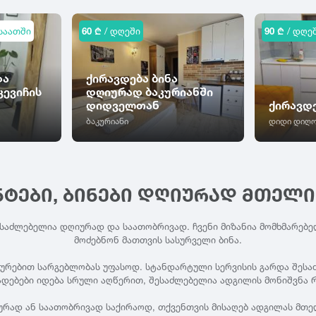
საათში
60 ₾
/ დღეში
90 ₾
/ დღე
და
ქირავდება ბინა
კევიჩის
დღიურად ბაკურიანში
დიდველთან
ქირავდ
ბაკურიანი
დიდი დიღო
ᲜᲢᲔᲑᲘ, ᲑᲘᲜᲔᲑᲘ ᲓᲦᲘᲣᲠᲐᲓ ᲛᲗᲔᲚ
ესაძლებელია დღიურად და საათობრივად. ჩვენი მიზანია მომხმარებე
მოძებნონ მათთვის სასურველი ბინა.
ხურებით სარგებლობას უფასოდ. სტანდარტული სერვისის გარდა შესაძლ
ადებები იდება სრული აღწერით, შესაძლებელია ადგილის მონიშვნა რ
ურად ან საათობრივად საქირაოდ, თქვენთვის მისაღებ ადგილას მთე