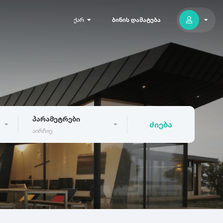
ქარ
ბინის დამატება
პარამეტრები
ძიება
აირჩიე
300
გუდაური
აბასთუმანი
არაშენდა
ასპინძა
0