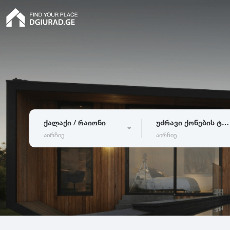
ქალაქი / რაიონი
უძრავი ქონების ტიპი
აირჩიე
აირჩიე
ბინა
თბილისი
ბათუმი
რუ
კერძო სახლი
აბაშა
ადიგენი
ამ
ჰოსტელი
ასურეთი
ახალგორი
სასტუმრო