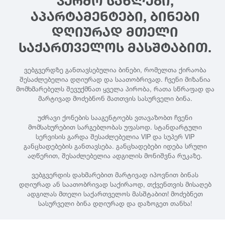
ᲙᲔᲠᲫᲝ ᲡᲐᲮᲚᲔᲑᲘ,
ᲐᲞᲐᲠᲢᲐᲛᲔᲜᲢᲔᲑᲘ, ᲑᲘᲜᲔᲑᲘ
ᲓᲦᲘᲣᲠᲐᲓ ᲛᲗᲔᲚᲘ
ᲡᲐᲥᲐᲠᲗᲕᲔᲚᲝᲡ ᲛᲐᲡᲨᲢᲐᲑᲘᲗ.
ვებგვერდზე განთავსებულია ბინები, რომელთა ქირაობა
შესაძლებელია დღიურად და საათობრივად. ჩვენი მიზანია
მომხმარებელს შევუქმნათ ყველა პირობა, რათა სწრაფად და
მარტივად მოძებნონ მათთვის სასურველი ბინა.
უძრავი ქონების სააგენტოებს ვთავაზობთ ჩვენი
მომსახურებით სარგებლობას უფასოდ. სტანდარტული
სერვისის გარდა შესაძლებელია VIP და სუპერ VIP
განცხადებების განთავსება. განცხადებები იდება სრული
აღწერით, შესაძლებელია ადგილის მონიშვნა რუკაზე.
ვებგვერდის დახმარებით მარტივად იპოვნით ბინას
დღიურად ან საათობრივად საქირაოდ, თქვენთვის მისაღებ
ადგილას მთელი საქართველოს მასშტაბით! მოძებნეთ
სასურველი ბინა დღიურად და დაზოგეთ თანხა!