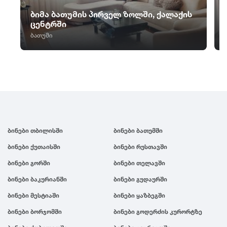
ცაგერი
წალკა
ჭიათურა
ბიმა ბათუმის პირველ ზოლში, ქალაქის
ცემი
წაღვერი
ჭოპორტი
ცენტრში
ციხისძირი
წეროვანი
ბათუმი
ხ
ციხისძირი
წილკანი
ციხისძირი
ხაიში
წინანდალი
ცხვარიჭამია
ხარაგაული
წიწამური
ცხინვალი
ხაშური
წყალტუბო
ხევსურეთი
ხელვაჩაური
ხვანჭკარა
ბინები თბილისში
ბინები ბათუმში
ხიდისთავი
ხობი
ბინები ქუთაისში
ბინები რუსთავში
ხონი
ბინები გორში
ბინები თელავში
ხულო
ბინები ბაკურიანში
ბინები გუდაურში
ბინები მესტიაში
ბინები ყაზბეგში
ბინები ბორჯომში
ბინები გოდერძის კურორტზე