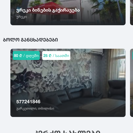
ცაგერი
წალკა
ჭიათურა
ურეკი ბინების გაქირავება
ცემი
წაღვერი
ჭოპორტი
ურეკი
ციხისძირი
წეროვანი
ხ
ციხისძირი
წილკანი
ციხისძირი
ხაიში
წინანდალი
ᲑᲝᲚᲝ ᲒᲐᲜᲪᲮᲐᲓᲔᲑᲔᲑᲘ
ცხვარიჭამია
ხარაგაული
წიწამური
ცხინვალი
ხაშური
წყალტუბო
ხევსურეთი
80 ₾
/ დღეში
25 ₾
/ საათში
ხელვაჩაური
ხვანჭკარა
ხიდისთავი
ხობი
ხონი
ხულო
577241846
ვარკეთილი, თბილისი