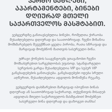
ᲙᲔᲠᲫᲝ ᲡᲐᲮᲚᲔᲑᲘ,
ᲐᲞᲐᲠᲢᲐᲛᲔᲜᲢᲔᲑᲘ, ᲑᲘᲜᲔᲑᲘ
ᲓᲦᲘᲣᲠᲐᲓ ᲛᲗᲔᲚᲘ
ᲡᲐᲥᲐᲠᲗᲕᲔᲚᲝᲡ ᲛᲐᲡᲨᲢᲐᲑᲘᲗ.
ვებგვერდზე განთავსებულია ბინები, რომელთა ქირაობა
შესაძლებელია დღიურად და საათობრივად. ჩვენი მიზანია
მომხმარებელს შევუქმნათ ყველა პირობა, რათა სწრაფად და
მარტივად მოძებნონ მათთვის სასურველი ბინა.
უძრავი ქონების სააგენტოებს ვთავაზობთ ჩვენი
მომსახურებით სარგებლობას უფასოდ. სტანდარტული
სერვისის გარდა შესაძლებელია VIP და სუპერ VIP
განცხადებების განთავსება. განცხადებები იდება სრული
აღწერით, შესაძლებელია ადგილის მონიშვნა რუკაზე.
ვებგვერდის დახმარებით მარტივად იპოვნით ბინას
დღიურად ან საათობრივად საქირაოდ, თქვენთვის მისაღებ
ადგილას მთელი საქართველოს მასშტაბით! მოძებნეთ
სასურველი ბინა დღიურად და დაზოგეთ თანხა!