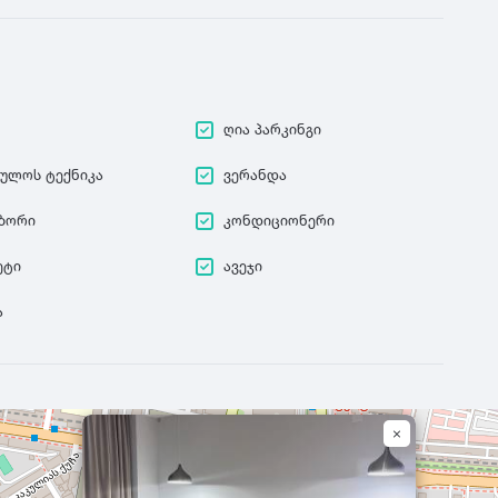
ღია პარკინგი
ეულოს ტექნიკა
ვერანდა
ზორი
კონდიციონერი
ეტი
ავეჯი
ა