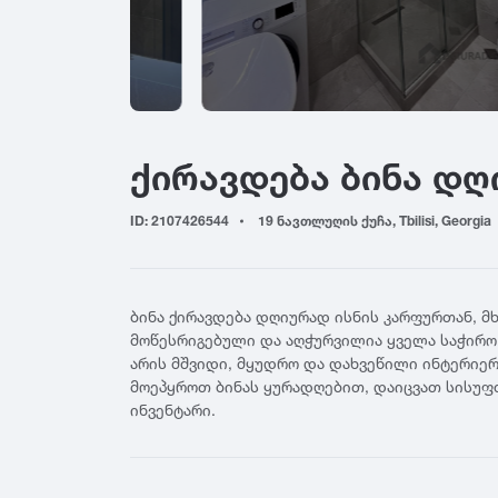
ადიგენი
ბაზალეთი
გალ
ამბროლაური
ბაღდათი
გარ
ანაკლია
ბახმარო
გოდ
ანანური
ბიჭვინთა
გონ
არაშენდა
ბობოყვათი
გორ
ქირავდება ბინა დ
ასპინძა
ბოდბე
გრე
ასურეთი
ბოლნისი
გრი
ახალგორი
ID: 2107426544
19 ნავთლუღის ქუჩა, Tbilisi, Georgia
ბორჯომი
გუდ
ახალდაბა
გუდ
ჟ
ახალი ათონი
გურ
ახალსოფელი
ჟინვალი
ბინა ქირავდება დღიურად ისნის კარფურთან, მ
ახალქალაქი
რ
მოწესრიგებული და აღჭურვილია ყველა საჭირო
ტ
ახალციხე
არის მშვიდი, მყუდრო და დახვეწილი ინტერიერ
რუს
ტბა
მოეპყროთ ბინას ყურადღებით, დაიცვათ სისუფთ
ახმეტა
ფ
ინვენტარი.
ტყვარჩელი
ტყიბული
ფას
ქ
ფო
ქუთაისი
შ
ფშა