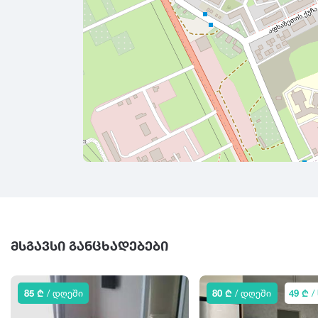
ᲛᲡᲒᲐᲕᲡᲘ ᲒᲐᲜᲪᲮᲐᲓᲔᲑᲔᲑᲘ
85 ₾
/ დღეში
80 ₾
/ დღეში
49 ₾
/