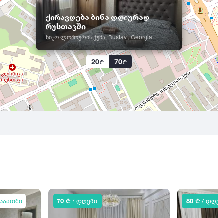
ქირავდება ბინა დღიურად
რუსთავში
ნიკო ლომოურის ქუჩა, Rustavi, Georgia
20
70
 საათში
70 ₾
/ დღეში
80 ₾
/ დღ