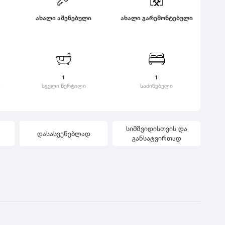
ყვარელი
საზაფხულო
ც
ახალი აშენებული
ახალი გარემონტებული
დასვენებისთვის
ჭ
ცაგერი
ზამთრის სპორტული
კა
ცემი
ჭიათურა
აქტივობებისთვის
ვერი
ციხისძირი
ჭოპორტი
ლოკაცია ბუნებაში
ოვანი
ციხისძირი
კანი
ქალაქის ცენტრი
1
1
ციხისძირი
ანდალი
ა
კულტურული ცენტრი
სველი წერტილი
საძინებელი
ცხვარიჭამია
ამური
გარეუბანი
ცხინვალი
ალტუბო
ბავშვებზე მორგებული
გარემო
სიმშვიდისთვის და
დასასვენებლად
ცხოველებზე
განსატვირთად
მორგებული გარემო