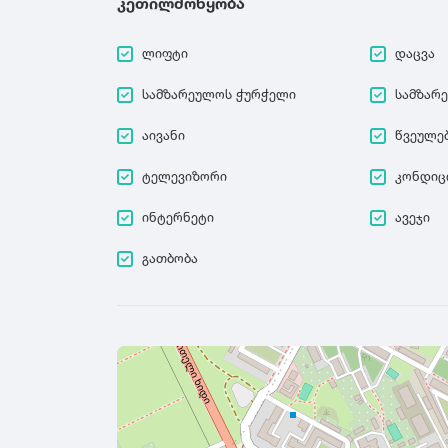
კეთილმოწყობა
ლიფტი
დაცვა
სამზარეულოს ჭურჭელი
სამზარ
აივანი
წვეულე
ტელევიზორი
კონდიც
ინტერნეტი
ავეჯი
გათბობა