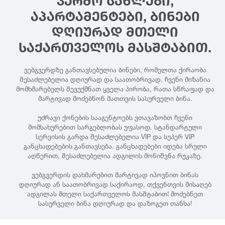
ᲙᲔᲠᲫᲝ ᲡᲐᲮᲚᲔᲑᲘ,
ᲐᲞᲐᲠᲢᲐᲛᲔᲜᲢᲔᲑᲘ, ᲑᲘᲜᲔᲑᲘ
ᲓᲦᲘᲣᲠᲐᲓ ᲛᲗᲔᲚᲘ
ᲡᲐᲥᲐᲠᲗᲕᲔᲚᲝᲡ ᲛᲐᲡᲨᲢᲐᲑᲘᲗ.
ვებგვერდზე განთავსებულია ბინები, რომელთა ქირაობა
შესაძლებელია დღიურად და საათობრივად. ჩვენი მიზანია
მომხმარებელს შევუქმნათ ყველა პირობა, რათა სწრაფად და
მარტივად მოძებნონ მათთვის სასურველი ბინა.
უძრავი ქონების სააგენტოებს ვთავაზობთ ჩვენი
მომსახურებით სარგებლობას უფასოდ. სტანდარტული
სერვისის გარდა შესაძლებელია VIP და სუპერ VIP
განცხადებების განთავსება. განცხადებები იდება სრული
აღწერით, შესაძლებელია ადგილის მონიშვნა რუკაზე.
ვებგვერდის დახმარებით მარტივად იპოვნით ბინას
დღიურად ან საათობრივად საქირაოდ, თქვენთვის მისაღებ
ადგილას მთელი საქართველოს მასშტაბით! მოძებნეთ
სასურველი ბინა დღიურად და დაზოგეთ თანხა!