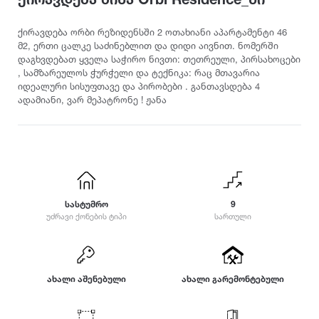
ამბროლაური
ბაღდათი
გარდაბანი
კოტეჯი
ანაკლია
ბახმარო
გოდერძის კურორტი
ქირავდება ორბი რეზიდენსში 2 ოთახიანი აპარტამენტი 46
ანანური
ბიჭვინთა
გონიო
მ2, ერთი ცალკე საძინებლით და დიდი აივნით. ნომერში
კატეგორიები
დაგხვდებათ ყველა საჭირო ნივთი: თეთრეული, პირსახოცები
არაშენდა
ბობოყვათი
გორი
, სამზარეულოს ჭურჭელი და ტექნიკა: რაც მთავარია
ასპინძა
ბოდბე
გრემი
ოჯახისთვის
იდეალური სისუფთავე და პირობები . განთავსდება 4
ასურეთი
ბოლნისი
გრიგოლეთი
ადამიანი, ვარ მეპატრონე ! ჟანა
წყვილისთვის
ახალგორი
ბორჯომი
გუდამაყარი
დასასვენებლად
ახალდაბა
გუდაუთა
ღონისძიებებისთვის
დ
ახალი ათონი
გურჯაანი
წყვილისთვის
ახალსოფელი
დედოფლისწყარო
სიმშვიდისთვის და განსატვირთად
ახალქალაქი
ე
დიღომი
ახალციხე
ტურისტული ლოკაცია
სასტუმრო
დმანისი
9
ენისელი
უძრავი ქონების ტიპი
სართული
ახმეტა
დუშეთი
ეწერი
კურორტი
საზაფხულო დასვენებისთვის
ვ
ზ
თ
ზამთრის სპორტული აქტივობებისთვის
ვალე
ზედაზენი
ახალი აშენებული
ახალი გარემონტებული
თბილისი
ლოკაცია ბუნებაში
ვანი
ზესტაფონი
თეთრიწყარო
ქალაქის ცენტრი
ვარძია
ზუგდიდი
თელავი