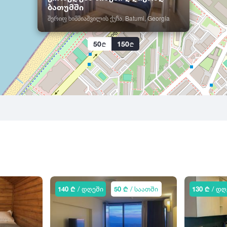
ბათუმში
შერიფ ხიმშიაშვილის ქუჩა, Batumi, Georgia
50
150
140 ₾
/ დღეში
50 ₾
/ საათში
130 ₾
/ დღ