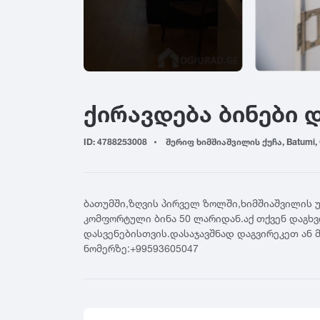
ადიგენი
ბაზალეთი
გალ
ამბროლაური
ბაღდათი
გარ
ანაკლია
ბახმარო
გოდ
ანანური
ბიჭვინთა
გონ
არაშენდა
ბობოყვათი
გორ
ქირავდება ბინები 
ასპინძა
ბოდბე
გრე
ასურეთი
ბოლნისი
გრი
ახალგორი
ID: 4788253008
შერიფ ხიმშიაშვილის ქუჩა, Batumi, 
ბორჯომი
გუდ
ახალდაბა
გუდ
ჟ
ახალი ათონი
გურ
ახალსოფელი
ჟინვალი
ბათუმში,ზღვის პირველ ზოლში,ხიმშიაშვილის 
ახალქალაქი
რ
კომფორტული ბინა 50 ლარიდან.აქ თქვენ დაგხ
ტ
ახალციხე
დასვენებისთვის.დასაჯავშნად დაგვირეკეთ ან 
რუს
ტბა
ნომერზე:+99593605047
ახმეტა
ფ
ტყვარჩელი
ტყიბული
ფას
ქ
ფო
ქუთაისი
შ
ფშა