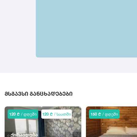
ᲛᲡᲒᲐᲕᲡᲘ ᲒᲐᲜᲪᲮᲐᲓᲔᲑᲔᲑᲘ
120 ₾
/ დღეში
120 ₾
/ საათში
150 ₾
/ დღეში
ქირავდება