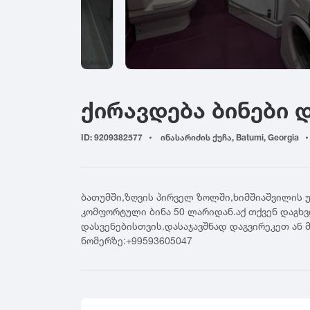
ადიგენი
ბაზალეთი
გალ
ამბროლაური
ბაღდათი
გარ
ანაკლია
ბახმარო
გოდ
ანანური
ბიჭვინთა
გონ
არაშენდა
ბობოყვათი
გორ
ქირავდება ბინები 
ასპინძა
ბოდბე
გრე
ასურეთი
ბოლნისი
გრი
ახალგორი
ID: 9209382577
ინასარიძის ქუჩა, Batumi, Georgia
ბორჯომი
გუდ
ახალდაბა
გუდ
ჟ
ახალი ათონი
გურ
ახალსოფელი
ჟინვალი
ბათუმში,ზღვის პირველ ზოლში,ხიმშიაშვილის 
ახალქალაქი
რ
კომფორტული ბინა 50 ლარიდან.აქ თქვენ დაგხ
ტ
ახალციხე
დასვენებისთვის.დასაჯავშნად დაგვირეკეთ ან 
რუს
ტბა
ნომერზე:+99593605047
ახმეტა
ფ
ტყვარჩელი
ტყიბული
ფას
ქ
ფო
ქუთაისი
შ
ფშა