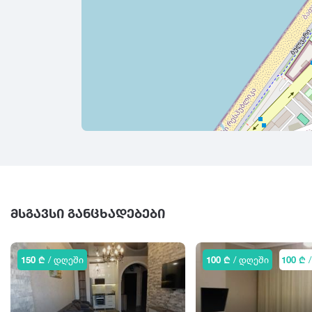
ᲛᲡᲒᲐᲕᲡᲘ ᲒᲐᲜᲪᲮᲐᲓᲔᲑᲔᲑᲘ
150 ₾
/ დღეში
100 ₾
/ დღეში
100 ₾
/