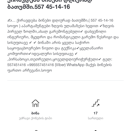
ამბროლაური
ბაღდათი
გარდაბანი
კოტეჯი
ბათუმში.557 45-14-16
ანაკლია
ბახმარო
გოდერძის კურორტი
ანანური
ბიჭვინთა
გონიო
კატეგორიები
✍... ქირავდება ბინები დღიურად ბათუმში,( 557 45-14-16
არაშენდა
ბობოყვათი
გორი
სოფო ) აპარტამენტები ზღვის ულამაზესი ხედით ✔ზღვის
პირველ ზოლში,ახალ გარემონტებული✔ დახვეწილი
ასპინძა
ბოდბე
გრემი
ოჯახისთვის
ინტერიერი, მყუდრო და რომანტიკული გარემო წესრიგი და
ასურეთი
ბოლნისი
გრიგოლეთი
წყვილისთვის
სისუფთავე ✔ ✔ ბინაში არის ყველა საჭირო
ახალგორი
ბორჯომი
გუდამაყარი
საყოფაცხოვრებო ნივთი და ტექნიკა✔ყველანაირი
დასასვენებლად
კომფორთი✔იდეალური სისუფთავე ✔
ახალდაბა
გუდაუთა
ღონისძიებებისთვის
,პირსახოცი,თეთრეული,ყოველდღიურიჭურჭელი✔ ტელ:
დ
ახალი ათონი
გურჯაანი
557451416 +995557451416 (Viber) WhatsApp მაქვს ბინების
წყვილისთვის
ახალსოფელი
დედოფლისწყარო
ფართო არჩევანი.სოფო
სიმშვიდისთვის და განსატვირთად
ახალქალაქი
ე
დიღომი
ახალციხე
ტურისტული ლოკაცია
დმანისი
ენისელი
ახმეტა
დუშეთი
ეწერი
კურორტი
საზაფხულო დასვენებისთვის
ვ
ზ
თ
ზამთრის სპორტული აქტივობებისთვის
ვალე
ზედაზენი
ბინა
17
თბილისი
ლოკაცია ბუნებაში
უძრავი ქონების ტიპი
სართული
ვანი
ზესტაფონი
თეთრიწყარო
ქალაქის ცენტრი
ვარძია
ზუგდიდი
თელავი