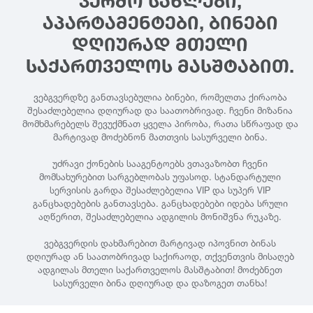
ᲙᲔᲠᲫᲝ ᲡᲐᲮᲚᲔᲑᲘ,
ᲐᲞᲐᲠᲢᲐᲛᲔᲜᲢᲔᲑᲘ, ᲑᲘᲜᲔᲑᲘ
ᲓᲦᲘᲣᲠᲐᲓ ᲛᲗᲔᲚᲘ
ᲡᲐᲥᲐᲠᲗᲕᲔᲚᲝᲡ ᲛᲐᲡᲨᲢᲐᲑᲘᲗ.
ვებგვერდზე განთავსებულია ბინები, რომელთა ქირაობა
შესაძლებელია დღიურად და საათობრივად. ჩვენი მიზანია
მომხმარებელს შევუქმნათ ყველა პირობა, რათა სწრაფად და
მარტივად მოძებნონ მათთვის სასურველი ბინა.
უძრავი ქონების სააგენტოებს ვთავაზობთ ჩვენი
მომსახურებით სარგებლობას უფასოდ. სტანდარტული
სერვისის გარდა შესაძლებელია VIP და სუპერ VIP
განცხადებების განთავსება. განცხადებები იდება სრული
აღწერით, შესაძლებელია ადგილის მონიშვნა რუკაზე.
ვებგვერდის დახმარებით მარტივად იპოვნით ბინას
დღიურად ან საათობრივად საქირაოდ, თქვენთვის მისაღებ
ადგილას მთელი საქართველოს მასშტაბით! მოძებნეთ
სასურველი ბინა დღიურად და დაზოგეთ თანხა!