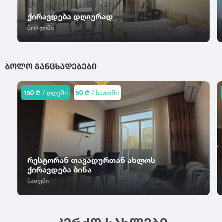
ცაგერი
წალკა
ჭიათურა
ქირავდება დღიურად
ცემი
წაღვერი
ჭოპორტი
ბორჯომი
ციხისძირი
წეროვანი
ხ
ციხისძირი
წილკანი
ციხისძირი
ხაიში
წინანდალი
ᲑᲝᲚᲝ ᲒᲐᲜᲪᲮᲐᲓᲔᲑᲔᲑᲘ
ცხვარიჭამია
ხარაგაული
წიწამური
ცხინვალი
ხაშური
წყალტუბო
ხევსურეთი
150 ₾
/ დღეში
50 ₾
/ საათში
ხელვაჩაური
ხვანჭკარა
ხიდისთავი
ხობი
ხონი
რესტორან თავადურთან ახლოს
ხულო
ქირავდება ბინა
ბათუმი