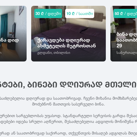
30 ₾
/ დღეში
10 ₾
/ საათში
50 ₾
/ დღე
ბინა დ
ინა დიდ
ქირავდება დღიურად
საათობრ
ახმეტელის მეტროსთან
29
ი
გლდანი, თბილისი
საბურთალო
ᲜᲢᲔᲑᲘ, ᲑᲘᲜᲔᲑᲘ ᲓᲦᲘᲣᲠᲐᲓ ᲛᲗᲔᲚ
ესაძლებელია დღიურად და საათობრივად. ჩვენი მიზანია მომხმარებე
მოძებნონ მათთვის სასურველი ბინა.
ხურებით სარგებლობას უფასოდ. სტანდარტული სერვისის გარდა შესაძლ
ადებები იდება სრული აღწერით, შესაძლებელია ადგილის მონიშვნა რ
ურად ან საათობრივად საქირაოდ, თქვენთვის მისაღებ ადგილას მთე