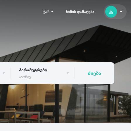
ქარ
ბინის დამატება
პარამეტრები
ძიება
აირჩიე
300
გუდაური
აბასთუმანი
არაშენდა
ასპინძა
0