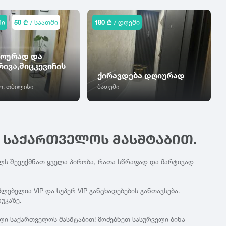
ში
50 ₾
/ საათში
180 ₾
/ დღეში
ღოურად და
ივა,მიცკევიჩის
ქირავდება დღიურად
, თბილისი
ბათუმი
Ი ᲡᲐᲥᲐᲠᲗᲕᲔᲚᲝᲡ ᲛᲐᲡᲨᲢᲐᲑᲘᲗ.
ლს შევუქმნათ ყველა პირობა, რათა სწრაფად და მარტივად
ებელია VIP და სუპერ VIP განცხადებების განთავსება.
უკაზე.
ლი საქართველოს მასშტაბით! მოძებნეთ სასურველი ბინა