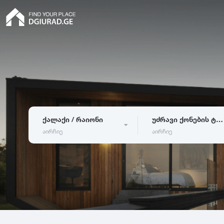
ქალაქი / რაიონი
უძრავი ქონების ტიპი
აირჩიე
აირჩიე
ბინა
თბილისი
ბათუმი
რუ
კერძო სახლი
აბაშა
ადიგენი
ამ
ჰოსტელი
ასურეთი
ახალგორი
სასტუმრო