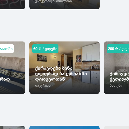
ვარკეთილი, თბილისი
საათში
60 ₾
/ დღეში
200 ₾
/ დღ
ქირავდება ბინა
დღიურად ბაკურიანში
ქირავდ
ურად
დიდველთან
ქეთილმ
ბაკურიანი
ბათუმი