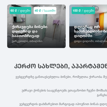
60 ₾
/ დღეში
40 ₾
/ საათში
100 ₾
/ დღეში
ქირავდება ბინები
დღიურად ორ
დღიურად და
საძინებლიანი ბ
საათობრივად
დიღომში
ვარკეთილი, თბილისი
დიდი დიღომი, თბილის
ᲙᲔᲠᲫᲝ ᲡᲐᲮᲚᲔᲑᲘ, ᲐᲞᲐᲠᲢᲐᲛᲔ
ვებგვერდზე განთავსებულია ბინები, რომელთა ქირაობა შ
უძრავი ქონების სააგენტოებს ვთავაზობთ ჩვენი მომსა
განცხ
ვებგვერდის დახმარებით მარტივად იპოვნით ბინას დღი