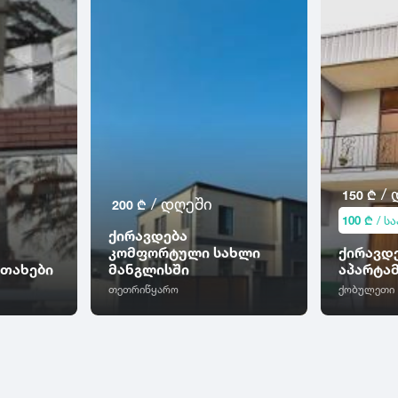
/ 
150 ₾
/ დღეში
200 ₾
100 ₾
/ ს
ქირავდება
კომფორტული სახლი
ქირავდ
თახები
მანგლისში
აპარტა
თეთრიწყარო
ქობულეთი