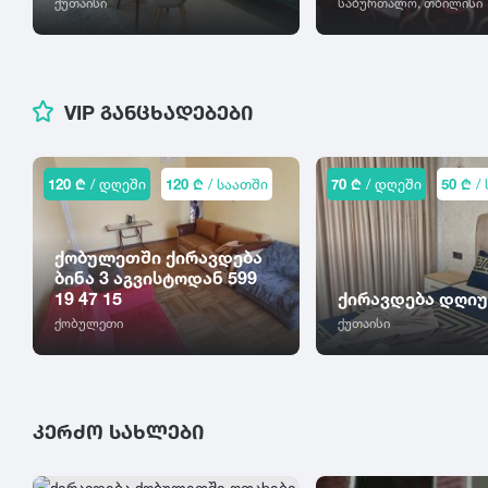
ქუთაისი
საბურთალო, თბილისი
VIP ᲒᲐᲜᲪᲮᲐᲓᲔᲑᲔᲑᲘ
120 ₾
/ დღეში
120 ₾
/ საათში
70 ₾
/ დღეში
50 ₾
/ 
ქობულეთში ქირავდება
ბინა 3 აგვისტოდან 599
19 47 15
ქირავდება დღი
ქობულეთი
ქუთაისი
ᲙᲔᲠᲫᲝ ᲡᲐᲮᲚᲔᲑᲘ