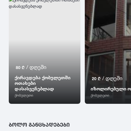
/ დღეში
80 ₾
ქირავდება ქობულეთში
/ დღეში
20 ₾
ოთახები
დასასვენებლად
იზოლირებული ო
ქობულეთი
ქობულეთი
ᲑᲝᲚᲝ ᲒᲐᲜᲪᲮᲐᲓᲔᲑᲔᲑᲘ