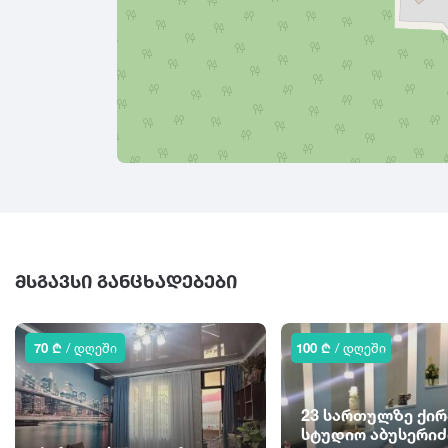
ᲛᲡᲒᲐᲕᲡᲘ ᲒᲐᲜᲪᲮᲐᲓᲔᲑᲔᲑᲘ
70 ₾
/ დღეში
100 ₾
/ დღეში
23 სართულზე ქირ
სტუდიო აბუსერიძ