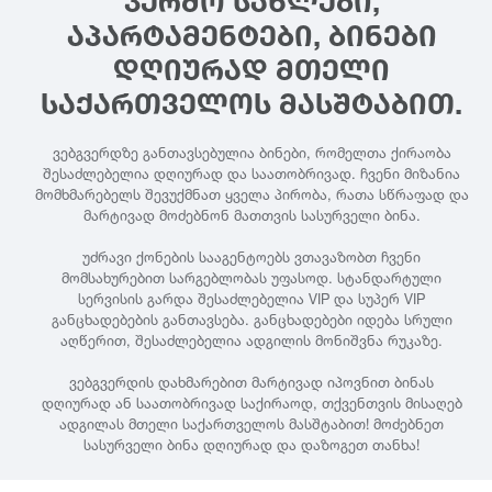
ᲙᲔᲠᲫᲝ ᲡᲐᲮᲚᲔᲑᲘ,
ᲐᲞᲐᲠᲢᲐᲛᲔᲜᲢᲔᲑᲘ, ᲑᲘᲜᲔᲑᲘ
ᲓᲦᲘᲣᲠᲐᲓ ᲛᲗᲔᲚᲘ
ᲡᲐᲥᲐᲠᲗᲕᲔᲚᲝᲡ ᲛᲐᲡᲨᲢᲐᲑᲘᲗ.
ვებგვერდზე განთავსებულია ბინები, რომელთა ქირაობა
შესაძლებელია დღიურად და საათობრივად. ჩვენი მიზანია
მომხმარებელს შევუქმნათ ყველა პირობა, რათა სწრაფად და
მარტივად მოძებნონ მათთვის სასურველი ბინა.
უძრავი ქონების სააგენტოებს ვთავაზობთ ჩვენი
მომსახურებით სარგებლობას უფასოდ. სტანდარტული
სერვისის გარდა შესაძლებელია VIP და სუპერ VIP
განცხადებების განთავსება. განცხადებები იდება სრული
აღწერით, შესაძლებელია ადგილის მონიშვნა რუკაზე.
ვებგვერდის დახმარებით მარტივად იპოვნით ბინას
დღიურად ან საათობრივად საქირაოდ, თქვენთვის მისაღებ
ადგილას მთელი საქართველოს მასშტაბით! მოძებნეთ
სასურველი ბინა დღიურად და დაზოგეთ თანხა!