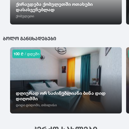
ცაგერი
ქირავდება ქობულეთში ოთახები
წალკა
ჭიათურა
დასასვენებლად
ცემი
წაღვერი
ჭოპორტი
ქობულეთი
ციხისძირი
წეროვანი
ხ
ციხისძირი
წილკანი
ციხისძირი
ხაიში
წინანდალი
ᲑᲝᲚᲝ ᲒᲐᲜᲪᲮᲐᲓᲔᲑᲔᲑᲘ
ცხვარიჭამია
ხარაგაული
წიწამური
ცხინვალი
ხაშური
წყალტუბო
ხევსურეთი
100 ₾
/ დღეში
ხელვაჩაური
ხვანჭკარა
ხიდისთავი
ხობი
ხონი
დღიურად ორ საძინებლიანი ბინა დიდ
ხულო
დიღომში
დიდი დიღომი, თბილისი