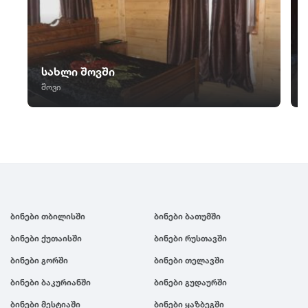
ც
წ
ჭ
ცაგერი
წალკა
ჭიათურა
ცემი
წაღვერი
ჭოპორტი
ციხისძირი
სახლი შოვში
წეროვანი
ციხისძირი
შოვი
ხ
წილკანი
ციხისძირი
ხაიში
წინანდალი
ცხვარიჭამია
ხარაგაული
წიწამური
ცხინვალი
ხაშური
წყალტუბო
ხევსურეთი
ხელვაჩაური
ხვანჭკარა
ხიდისთავი
ბინები თბილისში
ბინები ბათუმში
ხობი
ბინები ქუთაისში
ბინები რუსთავში
ხონი
ბინები გორში
ბინები თელავში
ხულო
ბინები ბაკურიანში
ბინები გუდაურში
ბინები მესტიაში
ბინები ყაზბეგში