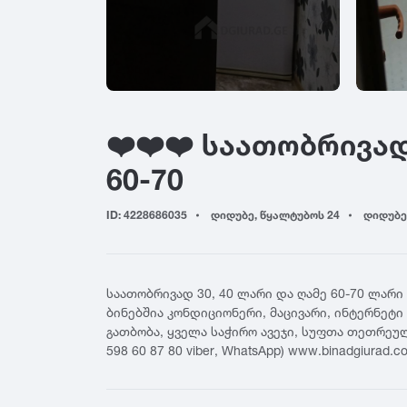
ადიგენი
ბაზალეთი
გალ
ამბროლაური
ბაღდათი
გარ
ანაკლია
ბახმარო
გოდ
ანანური
ბიჭვინთა
გონ
არაშენდა
ბობოყვათი
გორ
❤️❤️❤️ საათობრივად
ასპინძა
ბოდბე
გრე
ასურეთი
ბოლნისი
გრი
60-70
ახალგორი
ბორჯომი
გუდ
ახალდაბა
გუდ
ID: 4228686035
დიდუბე, წყალტუბოს 24
დიდუბე
ჟ
ახალი ათონი
გურ
ახალსოფელი
ჟინვალი
ახალქალაქი
რ
ტ
საათობრივად 30, 40 ლარი და ღამე 60-70 ლარი
ახალციხე
რუს
ბინებშია კონდიციონერი, მაცივარი, ინტერნეტი 
ტბა
ახმეტა
გათბობა, ყველა საჭირო ავეჯი, სუფთა თეთრეუ
ფ
ტყვარჩელი
598 60 87 80 viber, WhatsApp) www.binadgiurad.c
ტყიბული
ფას
ქ
ფო
ქუთაისი
შ
ფშა