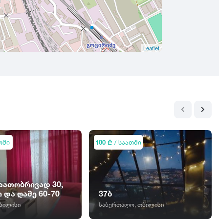
Leaflet
თში
100 ₾
/ საათში
საათობრივად 30,
 და ღამე 60-70
37ბ
ბილისი
საბურთალო, თბილისი