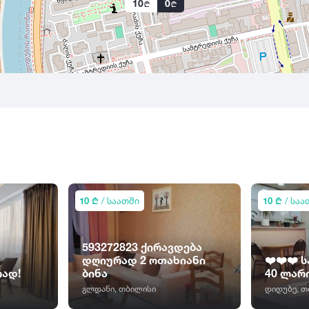
10
0
10 ₾
/ საათში
10 ₾
/ საა
593272823 ქირავდება
დღიურად 2 ოთახიანი
❤️❤️❤️ 
რად!
ბინა
40 ლარი
გლდანი, თბილისი
დიდუბე, თ