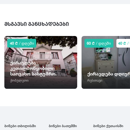
ᲛᲡᲒᲐᲕᲡᲘ ᲒᲐᲜᲪᲮᲐᲓᲔᲑᲔᲑᲘ
40 ₾
/ დღეში
60 ₾
/ დღეში
40 ₾
/
ქირავდება
კეთილმოწყობილი
საოჯახო სასტუმრო.
ქირავდება დღიუ
ქობულეთი
რუსთავი
ბინები თბილისში
ბინები ბათუმში
ბინები ქუთაისში