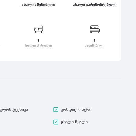
ახალი აშენებული
ახალი გარემონტებული
ყვარელი
საზაფხულო
ც
დასვენებისთვის
ჭ
ცაგერი
ზამთრის სპორტული
კა
ცემი
ჭიათურა
აქტივობებისთვის
ვერი
ციხისძირი
ჭოპორტი
ლოკაცია ბუნებაში
ოვანი
1
ციხისძირი
1
კანი
ქალაქის ცენტრი
ა
სველი წერტილი
საძინებელი
ციხისძირი
ანდალი
კულტურული ცენტრი
ცხვარიჭამია
ამური
გარეუბანი
ცხინვალი
ალტუბო
ბავშვებზე მორგებული
გარემო
ცხოველებზე
მორგებული გარემო
ეულოს ტექნიკა
კონდიციონერი
ცხელი წყალი