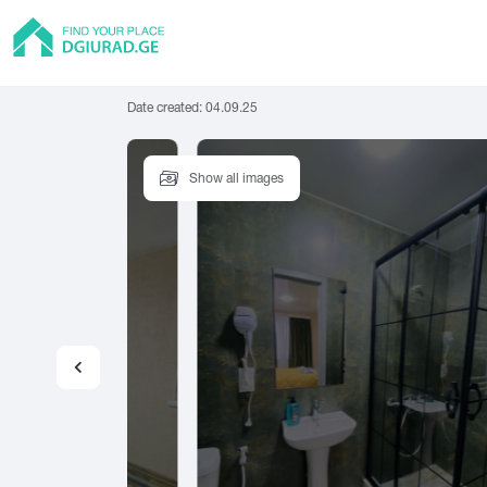
Date created:
04.09.25
Show all images
Flat
Tbilisi
Batumi
Rus
Private House
Abasha
Adigeni
Amb
Hostel
Asureti
Akhalgori
Hotel
Guest house
A
B
C
Cottage
Abastumani
Batumi
Cha
Abasha
Bakuriani
Cho