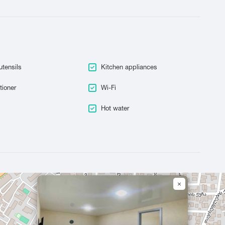
Tskaltubo
utensils
Kitchen appliances
tioner
Wi-Fi
Hot water