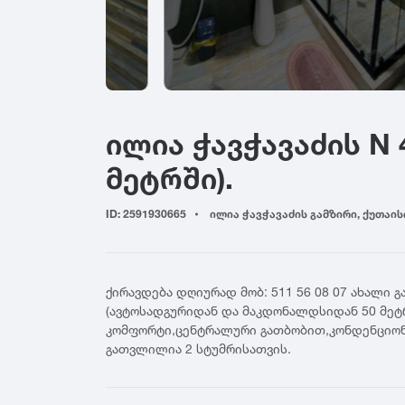
Adigeni
Bazaleti
Chk
Ambrolauri
Baghdati
Chia
Anaklia
Bakhmaro
Cho
Ananuri
Bichvinta
N
Arashenda
Bobokvati
Nat
ილია ჭავჭავაძის N
Aspindza
Bodbe
Nata
Asureti
Bolnisi
მეტრში).
Naka
Akhalgori
Borjomi
Nin
Akhaldaba
ID: 2591930665
ილია ჭავჭავაძის გამზირი, ქუთაისი
Noka
O
Akhali Atoni
Nuni
Akhalsofeli
Ozurgeti
Akhalkalaki
Oni
S
ქირავდება დღიურად მობ: 511 56 08 07 ახალი გ
Akhaltsikhe
Ochamchire
(ავტოსადგურიდან და მაკდონალდსიდან 50 მეტრ
Sag
Akhmeta
კომფორტი,ცენტრალური გათბობით,კონდენციონერ
U
Sag
გათვლილია 2 სტუმრისათვის.
Sad
Ureki
Z
Sadg
Utsera
Zedazeni
Saz
Ujarma