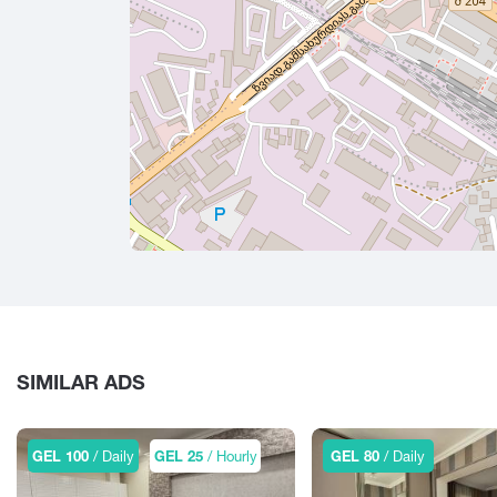
SIMILAR ADS
GEL 100
/ Daily
GEL 25
/ Hourly
GEL 80
/ Daily