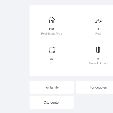
Zestafoni
Sai
Zugdidi
Sam
Sart
Sarf
Flat
1
Sac
Real Estate Type
Floor
Sac
Sen
Sion
Sig
32
2
Sno
m
Amount of room
2
Sok
Sur
Suf
For family
For couples
Shat
Shek
Shi
City ​​center
Sho
Shu