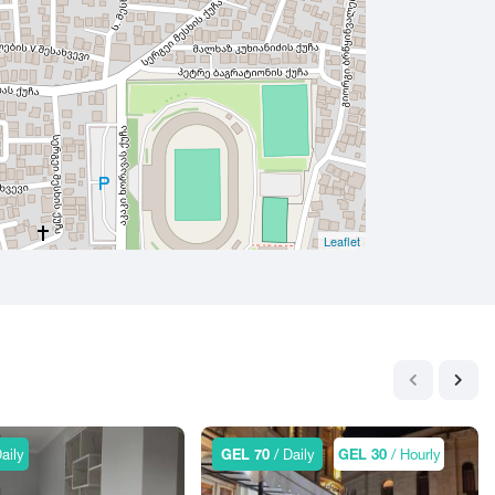
Leaflet
aily
GEL 70
/ Daily
GEL 30
/ Hourly