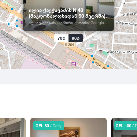
ილია ჭავჭავაძის N 48
(მაკდონალდსიდან 50 მეტრში).
ილია ჭავჭავაძის გამზირი, ქუთაისი, Georgia
70
90
GEL 80
/ Daily
GEL 100
/ D