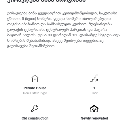
Ambrolauri
Baghdati
Chiatura
Cottage
Anaklia
Bakhmaro
Choporti
ქირავდება ბინა ყველაფრით კეთილმოწყობილი, საკუთარი
Ananuri
Bichvinta
ეზოთი, 5 (ხუთი) ნომერი. ყველა ნომერი იზოლირებულია
Categories
D
თავისი აბაზანით და სამზარეულო კუთხით. მდებარეობს
Arashenda
Bobokvati
ქალაქის ცენტრთან, ცენტრალურ პარკთან და პატარა
Dedoflistskaro
Aspindza
Bodbe
For family
ბაღთან ახლოს. ფასი 80 ლარიდან 150 ლარამდე სხვადასხვა
Dighomi
Asureti
Bolnisi
ნომრების შესაბამისად. ასევე შეიძლება თვეებითაც
For relaxation
Dmanisi
გაქირავება შეთანხმებით.
Akhalgori
Borjomi
For a vacation
Dusheti
Akhaldaba
For events
E
Akhali Atoni
F
For couples
Akhalsofeli
Eniseli
Fasanauri
For peace and relaxation
Akhalkalaki
Etseri
Fshavi
Akhaltsikhe
Tourist location
G
Private House
1
Akhmeta
Resort
I
Real Estate Type
Floor
Gudauri
For summer vacation
Ikalto
Gagra
J
For winter sports
Gali
K
Jinvali
Located in nature
Gardabani
Old construction
Newly renovated
Kutaisi
Goderdzi Resort
L
City ​​center
Kazreti