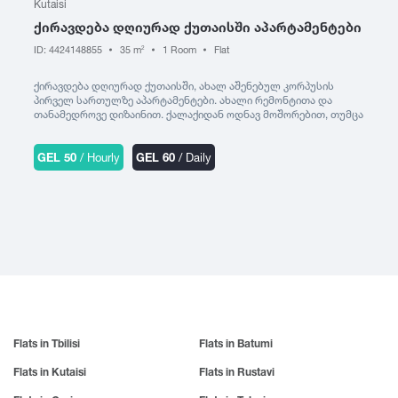
Kutaisi
ქირავდება დღიურად ქუთაისში აპარტამენტები
ID: 4424148855
35 m
1 Room
Flat
2
ქირავდება დღიურად ქუთაისში, ახალ აშენებულ კორპუსის
პირველ სართულზე აპარტამენტები. ახალი რემონტითა და
თანამედროვე დიზაინით. ქალაქიდან ოდნავ მოშორებით, თუმცა
ამავე დროს ძალიან ახლოს, მშვიდ, წყნარ გარემოში თქვენ
შეძლებთ განიტვირთოთ და დაისვენოთ. აპარტამენტებში
დაგხვდებათ სუფთა თეთრეული და პირსახოცები, ინტერნეტი,
GEL 50
/ Hourly
GEL 60
/ Daily
ტელევიზია. უფასო ეზოს პარკინგი. თქვენ შეძლებთ
ინსტრუქციის დახმარებით დამოუკიდებლად შებრძანდეთ
ნომერში. (ამ კონკრეტულ აპარტამენტში მოთავსდება 2
ადამიანი)
Flats in Tbilisi
Flats in Batumi
Flats in Kutaisi
Flats in Rustavi