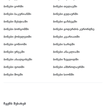
ამბროლაური
ბაღდათი
გარდაბანი
კოტეჯი
ბინები გორში
ბინები თელავში
ანაკლია
ბახმარო
გოდერძის კურორტი
ბინები ბაკურიანში
ბინები გუდაურში
ანანური
ბიჭვინთა
გონიო
კატეგორიები
არაშენდა
ბობოყვათი
გორი
ბინები მესტიაში
ბინები ყაზბეგში
ასპინძა
ბოდბე
გრემი
ოჯახისთვის
ბინები ბორჯომში
ბინები გოდერძის კურორტზე
ასურეთი
ბოლნისი
გრიგოლეთი
წყვილისთვის
ბინები ქობულეთში
ბინები კვარიათში
ახალგორი
ბორჯომი
გუდამაყარი
დასასვენებლად
ახალდაბა
გუდაუთა
ბინები გონიოში
ბინები სარფში
ღონისძიებებისთვის
დ
ახალი ათონი
გურჯაანი
ბინები ურეკში
ბინები ანაკლიაში
წყვილისთვის
ახალსოფელი
დედოფლისწყარო
ბინები ახალციხეში
ბინები ზუგდიდში
სიმშვიდისთვის და განსატვირთად
ახალქალაქი
ე
დიღომი
ბინები ფოთში
ბინები ამბროლაურში
ახალციხე
ტურისტული ლოკაცია
დმანისი
ენისელი
ახმეტა
დუშეთი
ეწერი
ბინები შოვში
ბინები სიონში
კურორტი
საზაფხულო დასვენებისთვის
ვ
ზ
თ
ზამთრის სპორტული აქტივობებისთვის
ვალე
ზედაზენი
თბილისი
ლოკაცია ბუნებაში
ვანი
ზესტაფონი
თეთრიწყარო
ქალაქის ცენტრი
ვარძია
ზუგდიდი
ჩვენს შესახებ
თელავი