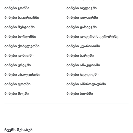
ამბროლაური
ბაღდათი
გარდაბანი
კოტეჯი
ბინები გორში
ბინები თელავში
ანაკლია
ბახმარო
გოდერძის კურორტი
ბინები ბაკურიანში
ბინები გუდაურში
ანანური
ბიჭვინთა
გონიო
კატეგორიები
არაშენდა
ბობოყვათი
გორი
ბინები მესტიაში
ბინები ყაზბეგში
ასპინძა
ბოდბე
გრემი
ოჯახისთვის
ბინები ბორჯომში
ბინები გოდერძის კურორტზე
ასურეთი
ბოლნისი
გრიგოლეთი
წყვილისთვის
ბინები ქობულეთში
ბინები კვარიათში
ახალგორი
ბორჯომი
გუდამაყარი
დასასვენებლად
ახალდაბა
გუდაუთა
ბინები გონიოში
ბინები სარფში
ღონისძიებებისთვის
დ
ახალი ათონი
გურჯაანი
ბინები ურეკში
ბინები ანაკლიაში
წყვილისთვის
ახალსოფელი
დედოფლისწყარო
ბინები ახალციხეში
ბინები ზუგდიდში
სიმშვიდისთვის და განსატვირთად
ახალქალაქი
ე
დიღომი
ბინები ფოთში
ბინები ამბროლაურში
ახალციხე
ტურისტული ლოკაცია
დმანისი
ენისელი
ახმეტა
დუშეთი
ეწერი
ბინები შოვში
ბინები სიონში
კურორტი
საზაფხულო დასვენებისთვის
ვ
ზ
თ
ზამთრის სპორტული აქტივობებისთვის
ვალე
ზედაზენი
თბილისი
ლოკაცია ბუნებაში
ვანი
ზესტაფონი
თეთრიწყარო
ქალაქის ცენტრი
ვარძია
ზუგდიდი
ჩვენს შესახებ
თელავი