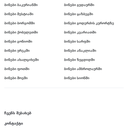
კულტურული ცენტრი
ბინები ბაკურიანში
ბინები გუდაურში
თერჯოლა
ი
კ
გარეუბანი
თიანეთი
ბინები მესტიაში
ბინები ყაზბეგში
იყალთო
კაზრეთი
ბავშვებზე მორგებული გარემო
კარდენახი
ბინები ბორჯომში
ბინები გოდერძის კურორტზე
ლ
მ
ცხოველებზე მორგებული გარემო
კასპი
ბინები ქობულეთში
ბინები კვარიათში
ლაგოდეხი
მანავი
კაჭრეთი
ლანჩხუთი
ბინები გონიოში
ბინები სარფში
მარნეული
კვარიათი
ლენტეხი
კეთილმოწყობა
მარტვილი
ბინები ურეკში
ბინები ანაკლიაში
ლიკანი
მახინჯაური
ნ
ბინები ახალციხეში
ბინები ზუგდიდში
ლიფტი
მესტია
ნატანები
ო
ბინები ფოთში
ბინები ამბროლაურში
მისაქციელი
ნატახტარი
დაცვა
ოზურგეთი
ბინები შოვში
მუკუზანი
ბინები სიონში
ნაქალაქევი
ონი
მიწისქვეშა პარკინგი
მუხრანი
ნინოწმინდა
ოჩამჩირე
მცხეთა
ნოქალაქევი
ღია პარკინგი
მწვანე კონცხი
ნუნისი
პ
სამზარეულოს ჭურჭელი
პანკისი
ჩვენს შესახებ
ჟ
რ
სამზარეულოს ტექნიკა
ს
ჟინვალი
რუსთავი
კონტაქტი
ბუხარი