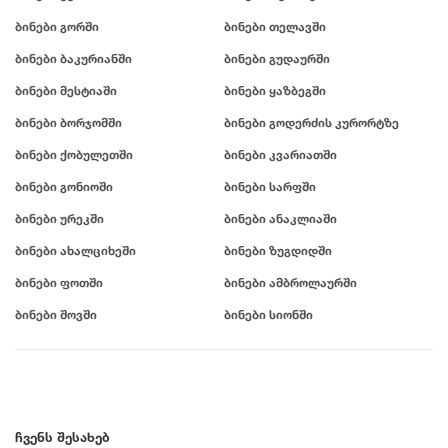
ამბროლაური
ბაღდათი
გარდაბანი
კოტეჯი
ბინები გორში
ბინები თელავში
ანაკლია
ბახმარო
გოდერძის კურორტი
ბინები ბაკურიანში
ბინები გუდაურში
ანანური
ბიჭვინთა
გონიო
კატეგორიები
არაშენდა
ბობოყვათი
გორი
ბინები მესტიაში
ბინები ყაზბეგში
ასპინძა
ბოდბე
გრემი
ოჯახისთვის
ბინები ბორჯომში
ბინები გოდერძის კურორტზე
ასურეთი
ბოლნისი
გრიგოლეთი
წყვილისთვის
ბინები ქობულეთში
ბინები კვარიათში
ახალგორი
ბორჯომი
გუდამაყარი
დასასვენებლად
ახალდაბა
გუდაუთა
ბინები გონიოში
ბინები სარფში
ღონისძიებებისთვის
დ
ახალი ათონი
გურჯაანი
ბინები ურეკში
ბინები ანაკლიაში
წყვილისთვის
ახალსოფელი
დედოფლისწყარო
ბინები ახალციხეში
ბინები ზუგდიდში
სიმშვიდისთვის და განსატვირთად
ახალქალაქი
ე
დიღომი
ბინები ფოთში
ბინები ამბროლაურში
ახალციხე
ტურისტული ლოკაცია
დმანისი
ენისელი
ახმეტა
დუშეთი
ეწერი
ბინები შოვში
ბინები სიონში
კურორტი
საზაფხულო დასვენებისთვის
ვ
ზ
თ
ზამთრის სპორტული აქტივობებისთვის
ვალე
ზედაზენი
თბილისი
ლოკაცია ბუნებაში
ვანი
ზესტაფონი
თეთრიწყარო
ქალაქის ცენტრი
ვარძია
ზუგდიდი
ჩვენს შესახებ
თელავი