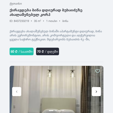
ქუთაისი
ც
წ
ჭ
ქირავდება ბინა დღიურად ბუხაიძეზე
ცაგერი
ახალაშენებულ კორპ
წალკა
ჭიათურა
ცემი
ID: 8437233219
35 m
1 ოთახი
ბინა
2
წაღვერი
ჭოპორტი
ციხისძირი
წეროვანი
ქირავდება ახალაშენებულ ბინაში აპარტამენტი დღიურად, ბინა
ციხისძირი
ხ
წილკანი
არის ევრორემონტით, არის კომფორტული და აღჭურვილია
ციხისძირი
ყველა საჭირო ტექნიკით. მდებარეობს ბუხაიძის 4ე -ში,
ხაიში
წინანდალი
დიაგნოსტიკური ცენტრის გვერდით
ცხვარიჭამია
ხარაგაული
წიწამური
ცხინვალი
50 ₾
/ საათში
70 ₾
/ დღეში
ხაშური
წყალტუბო
ხევსურეთი
ხელვაჩაური
ხვანჭკარა
ხიდისთავი
ხობი
ხონი
ხულო