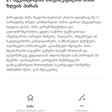
ამბროლაური
ბაღდათი
გარდაბანი
კოტეჯი
ზღვის პირას
ანაკლია
ბახმარო
გოდერძის კურორტი
ანანური
ბიჭვინთა
გონიო
კატეგორიები
ქირავდება ბინა მაკდონალდსთან ახლოს დღიურად მე-11
არაშენდა
ბობოყვათი
გორი
სართულზე სრული კომფორტით. ბინის ფართი 29კვადრატი.
სტუდიო ტიპის. ბინა გარემონტებულია და
ასპინძა
ბოდბე
გრემი
ოჯახისთვის
კეთილმოწყობილია ყველა საჭირო ტექნიკით და
ასურეთი
ბოლნისი
გრიგოლეთი
წყვილისთვის
ინვენტარით: სარეცხი მანქანა, მაცივარი, ინტერნეტი wi-
ახალგორი
ბორჯომი
გუდამაყარი
fi,ტელევიზორი,კონდიციონერი, სამზარეულო ჭურჭელი,
დასასვენებლად
თეთრეული,პირსახოცები, გასაშლელი მდივანი. ბინა
ახალდაბა
გუდაუთა
ღონისძიებებისთვის
მდებარეობს სავაჭრო ცენტრი ბათუმი მოლთან და
დ
ახალი ათონი
გურჯაანი
სუპერმარკეტ გუდვილთან ახლოს.ზღვის სანაპიროდან 50
წყვილისთვის
ახალსოფელი
დედოფლისწყარო
მეტრში. დამატებითი კითხვების შემთხვევაში
სიმშვიდისთვის და განსატვირთად
დამიკავშირდით მითითებულ საკონტაქტო ნომერზე:
ახალქალაქი
ე
დიღომი
593248954 მერი, ვარ მესაკუთრე.
ახალციხე
ტურისტული ლოკაცია
დმანისი
ენისელი
ახმეტა
დუშეთი
ეწერი
კურორტი
საზაფხულო დასვენებისთვის
ვ
ზ
თ
ზამთრის სპორტული აქტივობებისთვის
ვალე
ზედაზენი
თბილისი
ლოკაცია ბუნებაში
ვანი
ზესტაფონი
თეთრიწყარო
ბინა
11
ქალაქის ცენტრი
ვარძია
ზუგდიდი
თელავი
უძრავი ქონების ტიპი
სართული