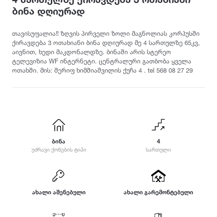
ამბროლაური
ბაღდათი
გარდაბანი
კოტეჯი
ბინა დღიურად
ანაკლია
ბახმარო
გოდერძის კურორტი
ანანური
ბიჭვინთა
გონიო
კატეგორიები
თავისუფალია!! ზღვის პირველი ზოლი მაგნოლიას კორპუსში
არაშენდა
ბობოყვათი
გორი
ქირავდება 3 ოთახიანი ბინა დღიურად მე 4 სართულზე 65კვ,
აივნით, ხედი მაკდონალდზე. ბინაში არის სტერეო
ასპინძა
ბოდბე
გრემი
ოჯახისთვის
ტელევიზია WF ინტერნეტი. ცენტრალური გათბობა ყველა
ასურეთი
ბოლნისი
გრიგოლეთი
წყვილისთვის
ოთახში. მის: შერიფ ხიმშიაშვილის ქუჩა 4 . tel 568 08 27 29
ახალგორი
ბორჯომი
გუდამაყარი
დასასვენებლად
ახალდაბა
გუდაუთა
ღონისძიებებისთვის
დ
ახალი ათონი
გურჯაანი
წყვილისთვის
ახალსოფელი
დედოფლისწყარო
სიმშვიდისთვის და განსატვირთად
ახალქალაქი
ე
დიღომი
ახალციხე
ტურისტული ლოკაცია
დმანისი
ენისელი
ბინა
4
ახმეტა
უძრავი ქონების ტიპი
სართული
დუშეთი
ეწერი
კურორტი
საზაფხულო დასვენებისთვის
ვ
ზ
თ
ზამთრის სპორტული აქტივობებისთვის
ვალე
ზედაზენი
თბილისი
ახალი აშენებული
ახალი გარემონტებული
ლოკაცია ბუნებაში
ვანი
ზესტაფონი
თეთრიწყარო
ქალაქის ცენტრი
ვარძია
ზუგდიდი
თელავი