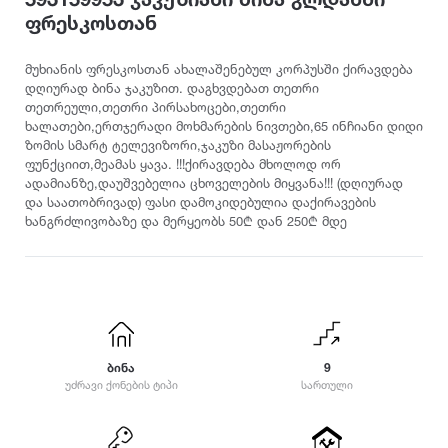
ამბროლაური
ბაღდათი
გარდაბანი
კოტეჯი
ფრესკოსთან
ანაკლია
ბახმარო
გოდერძის კურორტი
ანანური
ბიჭვინთა
გონიო
კატეგორიები
მუხიანის ფრესკოსთან ახალაშენებულ კორპუსში ქირავდება
არაშენდა
ბობოყვათი
გორი
დღიურად ბინა ჯაკუზით. დაგხვდებათ თეთრი
თეთრეული,თეთრი პირსახოცები,თეთრი
ასპინძა
ბოდბე
გრემი
ოჯახისთვის
ხალათები,ერთჯერადი მოხმარების ნივთები,65 ინჩიანი დიდი
ასურეთი
ბოლნისი
გრიგოლეთი
წყვილისთვის
ზომის სმარტ ტელევიზორი,ჯაკუზი მასაჟორების
ახალგორი
ბორჯომი
გუდამაყარი
ფუნქციით,მეამას ყავა. !!!ქირავდება მხოლოდ ორ
დასასვენებლად
ადამიანზე,დაუშვებელია ცხოველების მიყვანა!!! (დღიურად
ახალდაბა
გუდაუთა
დ
ღონისძიებებისთვის
და საათობრივად) ფასი დამოკიდებულია დაქირავების
ახალი ათონი
გურჯაანი
ხანგრძლივობაზე და მერყეობს 50₾ დან 250₾ მდე
დედოფლისწყარო
წყვილისთვის
ახალსოფელი
ე
დიღომი
სიმშვიდისთვის და განსატვირთად
ახალქალაქი
დმანისი
ენისელი
ახალციხე
ტურისტული ლოკაცია
დუშეთი
ეწერი
ახმეტა
კურორტი
ვ
ზ
საზაფხულო დასვენებისთვის
თ
ბინა
9
ვალე
ზედაზენი
ზამთრის სპორტული აქტივობებისთვის
თბილისი
უძრავი ქონების ტიპი
სართული
ვანი
ზესტაფონი
თეთრიწყარო
ლოკაცია ბუნებაში
ვარძია
ზუგდიდი
თელავი
ქალაქის ცენტრი