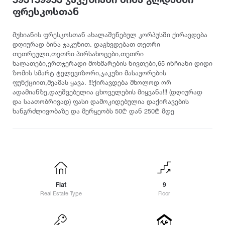
Ambrolauri
Baghdati
Chiatura
Cottage
ფრესკოსთან
Anaklia
Bakhmaro
Choporti
Ananuri
Bichvinta
Categories
მუხიანის ფრესკოსთან ახალაშენებულ კორპუსში ქირავდება
D
Arashenda
Bobokvati
დღიურად ბინა ჯაკუზით. დაგხვდებათ თეთრი
თეთრეული,თეთრი პირსახოცები,თეთრი
Dedoflistskaro
Aspindza
Bodbe
For family
ხალათები,ერთჯერადი მოხმარების ნივთები,65 ინჩიანი დიდი
Dighomi
Asureti
Bolnisi
For relaxation
ზომის სმარტ ტელევიზორი,ჯაკუზი მასაჟორების
Dmanisi
Akhalgori
Borjomi
ფუნქციით,მეამას ყავა. !!!ქირავდება მხოლოდ ორ
For a vacation
Dusheti
ადამიანზე,დაუშვებელია ცხოველების მიყვანა!!! (დღიურად
Akhaldaba
For events
და საათობრივად) ფასი დამოკიდებულია დაქირავების
E
Akhali Atoni
ხანგრძლივობაზე და მერყეობს 50₾ დან 250₾ მდე
F
For couples
Akhalsofeli
Eniseli
Fasanauri
For peace and relaxation
Akhalkalaki
Etseri
Fshavi
Akhaltsikhe
Tourist location
G
Akhmeta
Resort
I
Gudauri
For summer vacation
Ikalto
Gagra
J
Flat
9
For winter sports
Gali
Real Estate Type
K
Floor
Jinvali
Located in nature
Gardabani
Kutaisi
Goderdzi Resort
L
City ​​center
Kazreti