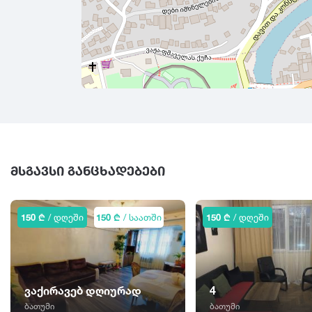
ᲛᲡᲒᲐᲕᲡᲘ ᲒᲐᲜᲪᲮᲐᲓᲔᲑᲔᲑᲘ
150 ₾
/ დღეში
150 ₾
/ საათში
150 ₾
/ დღეში
ვაქირავებ დღიურად
4
ბათუმი
ბათუმი