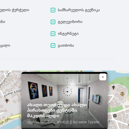
ეულოს ჭურჭელი
სამზარეულოს ტექნიკა
ონი
ტელევიზორი
ინტერნეტი
წყალი
გათბობა
ახალი თეთრეული ახალი
პირახოცები ცენტრში
მაკდონალდი
ავერსი, №1, მარი ბროსეს ქ, Кутаиси, Грузия