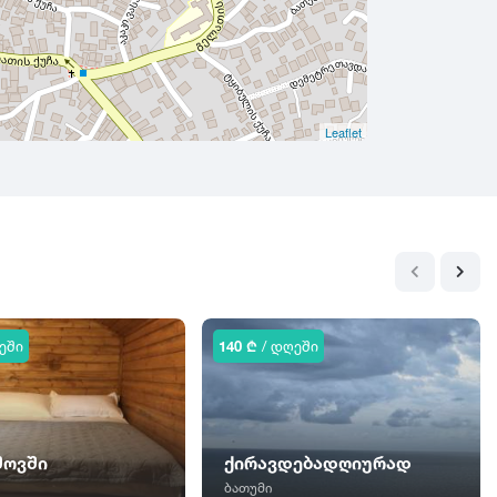
Leaflet
ეში
140 ₾
/ დღეში
შოვში
ქირავდებადღიურად
ბათუმი