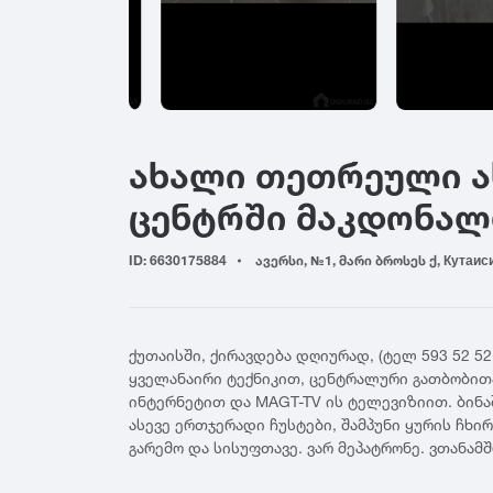
ადიგენი
ბაზალეთი
გალ
ამბროლაური
ბაღდათი
გარ
ანაკლია
ბახმარო
გოდ
ანანური
ბიჭვინთა
გონ
არაშენდა
ბობოყვათი
გორ
ახალი თეთრეული ა
ასპინძა
ბოდბე
გრე
ასურეთი
ბოლნისი
გრი
ცენტრში მაკდონა
ახალგორი
ბორჯომი
გუდ
ახალდაბა
გუდ
ID: 6630175884
ავერსი, №1, მარი ბროსეს ქ, Кутаиси
ჟ
ახალი ათონი
გურ
ჟინვალი
ახალსოფელი
რ
ახალქალაქი
ტ
რუს
ქუთაისში, ქირავდება დღიურად, (ტელ 593 52 52
ახალციხე
ტბა
ყველანაირი ტექნიკით, ცენტრალური გათბობით
ახმეტა
ფ
ტყვარჩელი
ინტერნეტით და MAGT-TV ის ტელევიზიით. ბინა
ტყიბული
ფას
ასევე ერთჯერადი ჩუსტები, შამპუნი ყურის ჩხ
ქ
გარემო და სისუფთავე. ვარ მეპატრონე. ვთანა
ფო
ქუთაისი
შ
ფშა
ქარელი