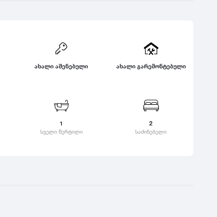
ყვარელი
ც
საზაფხულო
დასვენებისთვის
ჭ
ცაგერი
კა
ზამთრის სპორტული
ცემი
ჭიათურა
ვერი
აქტივობებისთვის
ციხისძირი
ჭოპორტი
ოვანი
ლოკაცია ბუნებაში
ციხისძირი
კანი
ახალი აშენებული
ახალი გარემონტებული
ქალაქის ცენტრი
ციხისძირი
ანდალი
ცხვარიჭამია
კულტურული ცენტრი
ამური
ცხინვალი
გარეუბანი
ალტუბო
ბავშვებზე მორგებული
გარემო
1
2
ა
სველი წერტილი
საძინებელი
ცხოველებზე
მორგებული გარემო