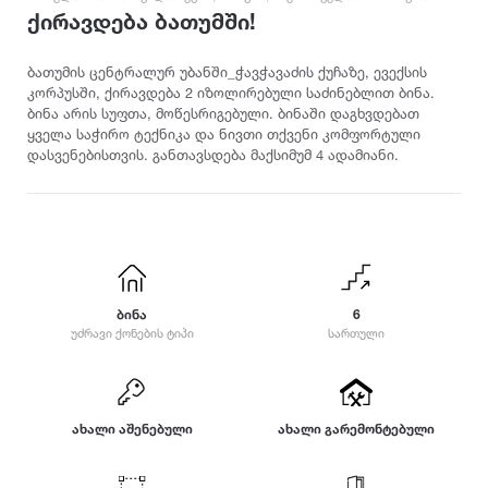
ამბროლაური
ბაღდათი
გარდაბანი
კოტეჯი
ქირავდება ბათუმში!
ანაკლია
ბახმარო
გოდერძის კურორტი
ანანური
ბიჭვინთა
გონიო
კატეგორიები
ბათუმის ცენტრალურ უბანში_ჭავჭავაძის ქუჩაზე, ევექსის
არაშენდა
კორპუსში, ქირავდება 2 იზოლირებული საძინებლით ბინა.
ბობოყვათი
გორი
ბინა არის სუფთა, მოწესრიგებული. ბინაში დაგხვდებათ
ასპინძა
ბოდბე
გრემი
ოჯახისთვის
ყველა საჭირო ტექნიკა და ნივთი თქვენი კომფორტული
ასურეთი
ბოლნისი
გრიგოლეთი
დასვენებისთვის. განთავსდება მაქსიმუმ 4 ადამიანი.
წყვილისთვის
ახალგორი
ბორჯომი
გუდამაყარი
დასასვენებლად
ახალდაბა
გუდაუთა
დ
ღონისძიებებისთვის
ახალი ათონი
გურჯაანი
დედოფლისწყარო
წყვილისთვის
ახალსოფელი
ე
დიღომი
სიმშვიდისთვის და განსატვირთად
ახალქალაქი
დმანისი
ენისელი
ახალციხე
ტურისტული ლოკაცია
ბინა
6
დუშეთი
ეწერი
უძრავი ქონების ტიპი
სართული
ახმეტა
კურორტი
ვ
ზ
საზაფხულო დასვენებისთვის
თ
ვალე
ზედაზენი
ზამთრის სპორტული აქტივობებისთვის
თბილისი
ახალი აშენებული
ვანი
ახალი გარემონტებული
ზესტაფონი
თეთრიწყარო
ლოკაცია ბუნებაში
ვარძია
ზუგდიდი
თელავი
ქალაქის ცენტრი