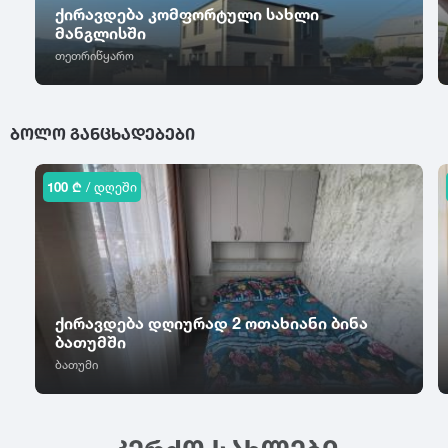
ცაგერი
ქირავდება კომფორტული სახლი
წალკა
ჭიათურა
მანგლისში
ცემი
წაღვერი
ჭოპორტი
თეთრიწყარო
ციხისძირი
წეროვანი
ხ
ციხისძირი
წილკანი
ციხისძირი
ხაიში
წინანდალი
ᲑᲝᲚᲝ ᲒᲐᲜᲪᲮᲐᲓᲔᲑᲔᲑᲘ
ცხვარიჭამია
ხარაგაული
წიწამური
ცხინვალი
ხაშური
წყალტუბო
ხევსურეთი
100 ₾
/ დღეში
ხელვაჩაური
ხვანჭკარა
ხიდისთავი
ხობი
ხონი
ქირავდება დღიურად 2 ოთახიანი ბინა
ხულო
ბათუმში
ბათუმი