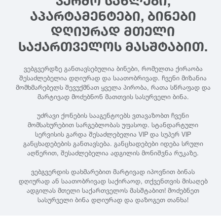
ᲙᲔᲠᲫᲝ ᲡᲐᲮᲚᲔᲑᲘ,
ᲐᲞᲐᲠᲢᲐᲛᲔᲜᲢᲔᲑᲘ, ᲑᲘᲜᲔᲑᲘ
ᲓᲦᲘᲣᲠᲐᲓ ᲛᲗᲔᲚᲘ
ᲡᲐᲥᲐᲠᲗᲕᲔᲚᲝᲡ ᲛᲐᲡᲨᲢᲐᲑᲘᲗ.
ვებგვერდზე განთავსებულია ბინები, რომელთა ქირაობა
შესაძლებელია დღიურად და საათობრივად. ჩვენი მიზანია
მომხმარებელს შევუქმნათ ყველა პირობა, რათა სწრაფად და
მარტივად მოძებნონ მათთვის სასურველი ბინა.
უძრავი ქონების სააგენტოებს ვთავაზობთ ჩვენი
მომსახურებით სარგებლობას უფასოდ. სტანდარტული
სერვისის გარდა შესაძლებელია VIP და სუპერ VIP
განცხადებების განთავსება. განცხადებები იდება სრული
აღწერით, შესაძლებელია ადგილის მონიშვნა რუკაზე.
ვებგვერდის დახმარებით მარტივად იპოვნით ბინას
დღიურად ან საათობრივად საქირაოდ, თქვენთვის მისაღებ
ადგილას მთელი საქართველოს მასშტაბით! მოძებნეთ
სასურველი ბინა დღიურად და დაზოგეთ თანხა!