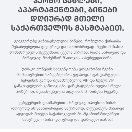
ᲙᲔᲠᲫᲝ ᲡᲐᲮᲚᲔᲑᲘ,
ᲐᲞᲐᲠᲢᲐᲛᲔᲜᲢᲔᲑᲘ, ᲑᲘᲜᲔᲑᲘ
ᲓᲦᲘᲣᲠᲐᲓ ᲛᲗᲔᲚᲘ
ᲡᲐᲥᲐᲠᲗᲕᲔᲚᲝᲡ ᲛᲐᲡᲨᲢᲐᲑᲘᲗ.
ვებგვერდზე განთავსებულია ბინები, რომელთა ქირაობა
შესაძლებელია დღიურად და საათობრივად. ჩვენი მიზანია
მომხმარებელს შევუქმნათ ყველა პირობა, რათა სწრაფად და
მარტივად მოძებნონ მათთვის სასურველი ბინა.
უძრავი ქონების სააგენტოებს ვთავაზობთ ჩვენი
მომსახურებით სარგებლობას უფასოდ. სტანდარტული
სერვისის გარდა შესაძლებელია VIP და სუპერ VIP
განცხადებების განთავსება. განცხადებები იდება სრული
აღწერით, შესაძლებელია ადგილის მონიშვნა რუკაზე.
ვებგვერდის დახმარებით მარტივად იპოვნით ბინას
დღიურად ან საათობრივად საქირაოდ, თქვენთვის მისაღებ
ადგილას მთელი საქართველოს მასშტაბით! მოძებნეთ
სასურველი ბინა დღიურად და დაზოგეთ თანხა!