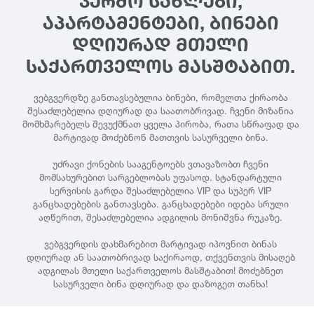
ᲙᲔᲠᲫᲝ ᲡᲐᲮᲚᲔᲑᲘ,
ᲐᲞᲐᲠᲢᲐᲛᲔᲜᲢᲔᲑᲘ, ᲑᲘᲜᲔᲑᲘ
ᲓᲦᲘᲣᲠᲐᲓ ᲛᲗᲔᲚᲘ
ᲡᲐᲥᲐᲠᲗᲕᲔᲚᲝᲡ ᲛᲐᲡᲨᲢᲐᲑᲘᲗ.
ვებგვერდზე განთავსებულია ბინები, რომელთა ქირაობა
შესაძლებელია დღიურად და საათობრივად. ჩვენი მიზანია
მომხმარებელს შევუქმნათ ყველა პირობა, რათა სწრაფად და
მარტივად მოძებნონ მათთვის სასურველი ბინა.
უძრავი ქონების სააგენტოებს ვთავაზობთ ჩვენი
მომსახურებით სარგებლობას უფასოდ. სტანდარტული
სერვისის გარდა შესაძლებელია VIP და სუპერ VIP
განცხადებების განთავსება. განცხადებები იდება სრული
აღწერით, შესაძლებელია ადგილის მონიშვნა რუკაზე.
ვებგვერდის დახმარებით მარტივად იპოვნით ბინას
დღიურად ან საათობრივად საქირაოდ, თქვენთვის მისაღებ
ადგილას მთელი საქართველოს მასშტაბით! მოძებნეთ
სასურველი ბინა დღიურად და დაზოგეთ თანხა!