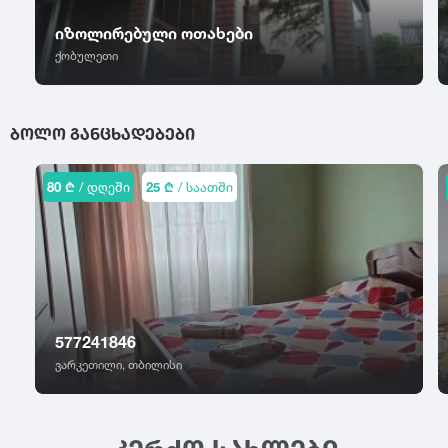
ცაგერი
წალკა
ჭიათურა
იზოლირებული ოთახები
ცემი
წაღვერი
ჭოპორტი
ქობულეთი
ციხისძირი
წეროვანი
ხ
ციხისძირი
წილკანი
ციხისძირი
ხაიში
წინანდალი
ᲑᲝᲚᲝ ᲒᲐᲜᲪᲮᲐᲓᲔᲑᲔᲑᲘ
ცხვარიჭამია
ხარაგაული
წიწამური
ცხინვალი
ხაშური
წყალტუბო
ხევსურეთი
80 ₾
/ დღეში
25 ₾
/ საათში
ხელვაჩაური
ხვანჭკარა
ხიდისთავი
ხობი
ხონი
ხულო
577241846
ვარკეთილი, თბილისი