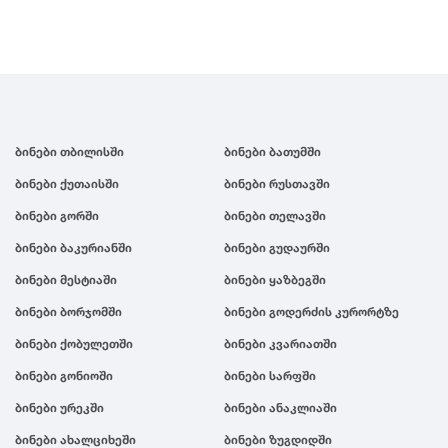
ც
წ
ჭ
ცაგერი
წალკა
ჭიათურა
ცემი
წაღვერი
ჭოპორტი
ციხისძირი
წეროვანი
ციხისძირი
ხ
წილკანი
ციხისძირი
ბინები თბილისში
ბინები ბათუმში
ხაიში
წინანდალი
ცხვარიჭამია
ბინები ქუთაისში
ხარაგაული
ბინები რუსთავში
წიწამური
ცხინვალი
ხაშური
წყალტუბო
ბინები გორში
ბინები თელავში
ხევსურეთი
ბინები ბაკურიანში
ბინები გუდაურში
ხელვაჩაური
ბინები მესტიაში
ბინები ყაზბეგში
ხვანჭკარა
ხიდისთავი
ბინები ბორჯომში
ბინები გოდერძის კურორტზე
ხობი
ბინები ქობულეთში
ბინები კვარიათში
ხონი
ბინები გონიოში
ბინები სარფში
ხულო
ბინები ურეკში
ბინები ანაკლიაში
ბინები ახალციხეში
ბინები ზუგდიდში