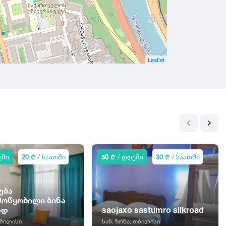
Leaflet
ეში
20 ₾
/ საათში
50 ₾
/ დღეში
30 ₾
/ საათში
ება
ოწყობილი ბინა
ად
saojaxo sastumro silkroad
თბილისი
სან. ზონა, თბილისი