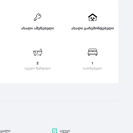
ყვარელი
საზაფხულო
ც
დასვენებისთვის
ჭ
ცაგერი
ზამთრის სპორტული
კა
ცემი
ჭიათურა
აქტივობებისთვის
ვერი
ახალი აშენებული
ახალი გარემონტებული
ციხისძირი
ჭოპორტი
ლოკაცია ბუნებაში
ოვანი
ციხისძირი
კანი
ქალაქის ცენტრი
ციხისძირი
ანდალი
კულტურული ცენტრი
ცხვარიჭამია
ამური
გარეუბანი
ცხინვალი
2
1
ალტუბო
ბავშვებზე მორგებული
ა
სველი წერტილი
საძინებელი
გარემო
ცხოველებზე
მორგებული გარემო
წყალი
ავეჯი