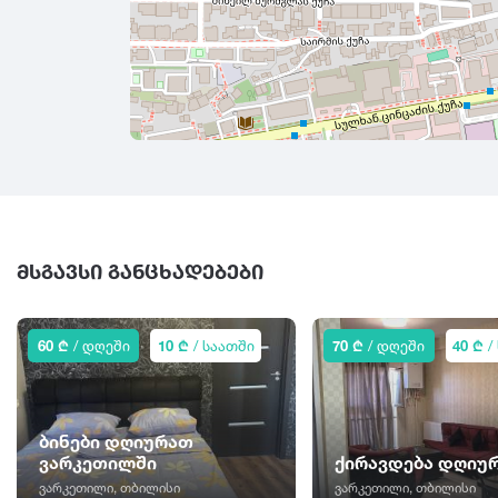
ᲛᲡᲒᲐᲕᲡᲘ ᲒᲐᲜᲪᲮᲐᲓᲔᲑᲔᲑᲘ
60 ₾
/ დღეში
10 ₾
/ საათში
70 ₾
/ დღეში
40 ₾
/
ბინები დღიურათ
ვარკეთილში
ქირავდება დღიუ
ვარკეთილი, თბილისი
ვარკეთილი, თბილისი