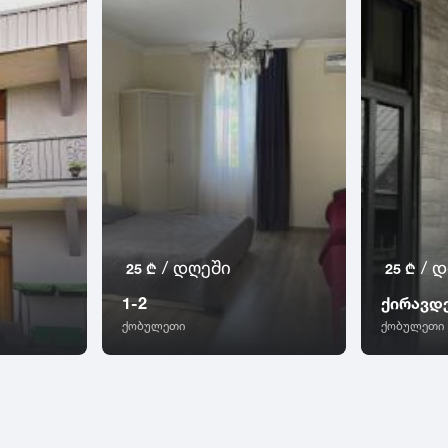
/ დღეში
/ 
25 ₾
25 ₾
1-2
ქირავდ
ქობულეთი
ქობულეთი