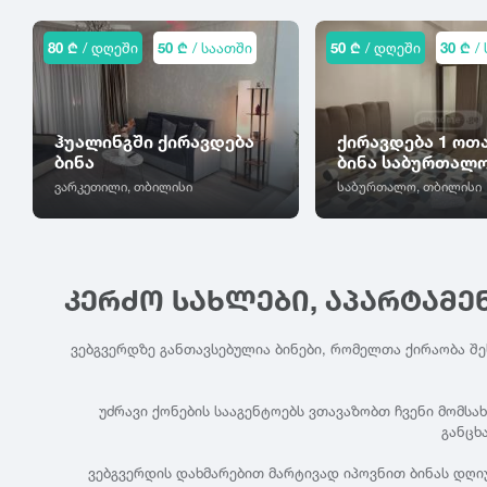
80 ₾
/ დღეში
50 ₾
/ საათში
50 ₾
/ დღეში
30 ₾
/ 
ჰუალინგში ქირავდება
ქირავდება 1 ოთ
ბინა
ბინა საბურთალ
ვარკეთილი, თბილისი
საბურთალო, თბილისი
ᲙᲔᲠᲫᲝ ᲡᲐᲮᲚᲔᲑᲘ, ᲐᲞᲐᲠᲢᲐᲛᲔ
ვებგვერდზე განთავსებულია ბინები, რომელთა ქირაობა შ
უძრავი ქონების სააგენტოებს ვთავაზობთ ჩვენი მომსა
განცხ
ვებგვერდის დახმარებით მარტივად იპოვნით ბინას დღი