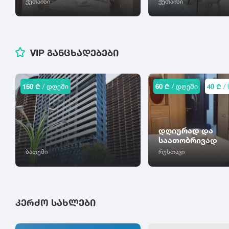
ქუთაისი
ქუთაისი
VIP ᲒᲐᲜᲪᲮᲐᲓᲔᲑᲔᲑᲘ
150 ₾
/ დღეში
60 ₾
/ დღეში
40 ₾
/ 
დღიურად და
საათობრივად
ბათუმი
რუსთავი
ᲙᲔᲠᲫᲝ ᲡᲐᲮᲚᲔᲑᲘ