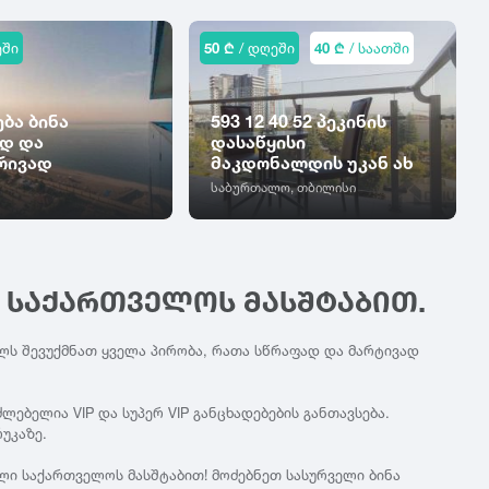
ეში
50 ₾
/ დღეში
40 ₾
/ საათში
ბა ბინა
593 12 40 52 პეკინის
დ და
დასაწყისი
რივად
მაკდონალდის უკან ახ
საბურთალო, თბილისი
Ი ᲡᲐᲥᲐᲠᲗᲕᲔᲚᲝᲡ ᲛᲐᲡᲨᲢᲐᲑᲘᲗ.
ლს შევუქმნათ ყველა პირობა, რათა სწრაფად და მარტივად
ებელია VIP და სუპერ VIP განცხადებების განთავსება.
უკაზე.
ლი საქართველოს მასშტაბით! მოძებნეთ სასურველი ბინა