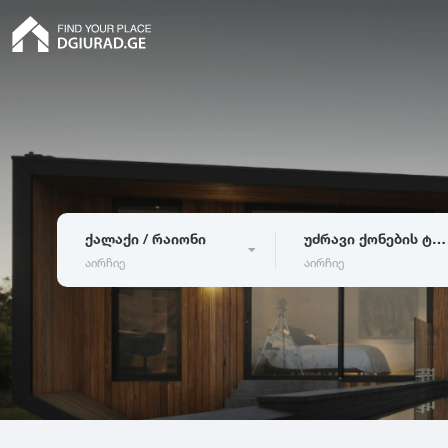
ქალაქი / რაიონი
უძრავი ქონების ტიპი
აირჩიე
აირჩიე
ბინა
თბილისი
ბათუმი
რუ
კერძო სახლი
აბაშა
ადიგენი
ამ
ჰოსტელი
ასურეთი
ახალგორი
სასტუმრო