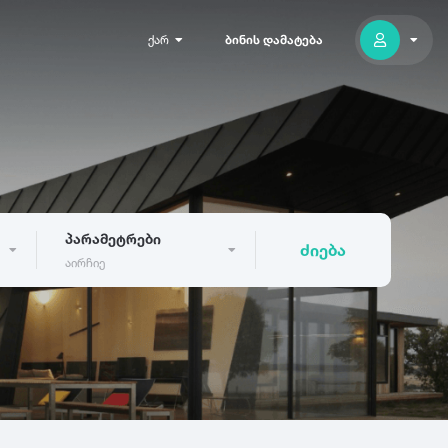
ქარ
ბინის დამატება
პარამეტრები
ძიება
აირჩიე
300
გუდაური
აბასთუმანი
არაშენდა
ასპინძა
0