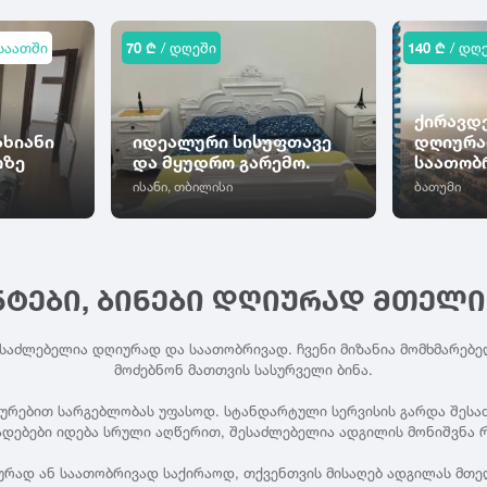
საათში
70 ₾
/ დღეში
140 ₾
/ დღ
ქირავდე
ახიანი
იდეალური სისუფთავე
დღიურა
ოზე
და მყუდრო გარემო.
საათობ
ისანი, თბილისი
ბათუმი
ᲜᲢᲔᲑᲘ, ᲑᲘᲜᲔᲑᲘ ᲓᲦᲘᲣᲠᲐᲓ ᲛᲗᲔᲚ
ესაძლებელია დღიურად და საათობრივად. ჩვენი მიზანია მომხმარებე
მოძებნონ მათთვის სასურველი ბინა.
ხურებით სარგებლობას უფასოდ. სტანდარტული სერვისის გარდა შესაძლ
ადებები იდება სრული აღწერით, შესაძლებელია ადგილის მონიშვნა რ
ურად ან საათობრივად საქირაოდ, თქვენთვის მისაღებ ადგილას მთე