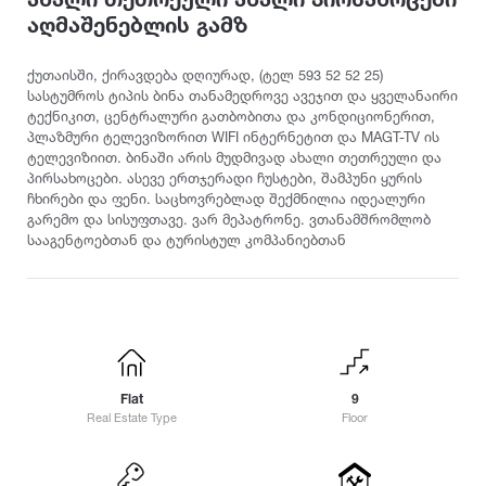
Ambrolauri
Baghdati
Chiatura
Cottage
აღმაშენებლის გამზ
Anaklia
Bakhmaro
Choporti
Ananuri
Bichvinta
Categories
ქუთაისში, ქირავდება დღიურად, (ტელ 593 52 52 25)
D
Arashenda
Bobokvati
სასტუმროს ტიპის ბინა თანამედროვე ავეჯით და ყველანაირი
ტექნიკით, ცენტრალური გათბობითა და კონდიციონერით,
Dedoflistskaro
Aspindza
Bodbe
For family
პლაზმური ტელევიზორით WIFI ინტერნეტით და MAGT-TV ის
Dighomi
Asureti
Bolnisi
For relaxation
ტელევიზიით. ბინაში არის მუდმივად ახალი თეთრეული და
Dmanisi
Akhalgori
Borjomi
პირსახოცები. ასევე ერთჯერადი ჩუსტები, შამპუნი ყურის
For a vacation
Dusheti
ჩხირები და ფენი. საცხოვრებლად შექმნილია იდეალური
Akhaldaba
For events
გარემო და სისუფთავე. ვარ მეპატრონე. ვთანამშრომლობ
E
Akhali Atoni
სააგენტოებთან და ტურისტულ კომპანიებთან
F
For couples
Akhalsofeli
Eniseli
Fasanauri
For peace and relaxation
Akhalkalaki
Etseri
Fshavi
Akhaltsikhe
Tourist location
G
Akhmeta
Resort
I
Gudauri
For summer vacation
Ikalto
Gagra
J
Flat
9
For winter sports
Gali
Real Estate Type
K
Floor
Jinvali
Located in nature
Gardabani
Kutaisi
Goderdzi Resort
L
City ​​center
Kazreti