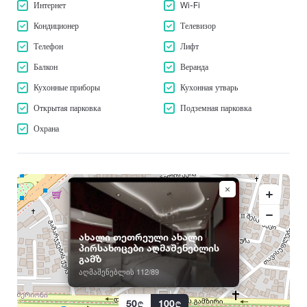
С
Интернет
Wi-Fi
Поти
Т
Сагареджо
Веранда
Пшави
Кондиционер
Телевизор
Тбилиси
Сагурамо
Балкон
Телефон
Лифт
Тетрицкаро
У
Садахло
Телави
Балкон
Веранда
Для Вечеринки
Садгери
Уреки
Терджола
Кухонные приборы
Кухонная утварь
Сазано
Уцера
Телефон
Тианети
Саирме
Уджарма
Открытая парковка
Подземная парковка
Тба
Телевизор
Самтредиа
Охрана
Ткварчели
Х
Сартичала
Кондиционер
Ткибули
Хаиши
Сарпи
Харагаули
Wi-Fi
Сачхере
Ц
Хашури
Сачамиасери
Интернет
Цагери
Хевсурети
Сенаки
Цеми
Мебель
Хелвачаури
Сиони
ახალი თეთრეული ახალი
Цихисдзири
Хванчкара
Сигнаги
პირსახოცები აღმაშენებლის
Горячая вода
Цихисдзири
Хидистави
გამზ
Сно
Цихисдзири
აღმაშენებლის 112/89
Отопление
Хоби
Сухуми
Цхваричамиа
Хони
Сурами
50
100
Цхинвали (Цхинвал)