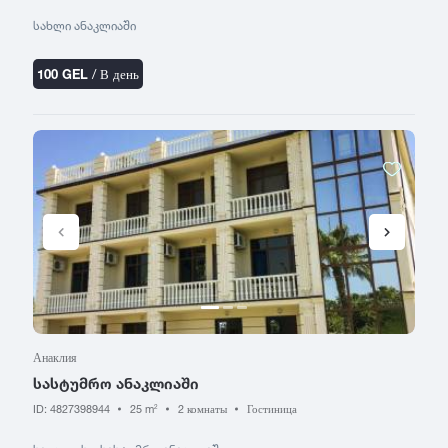
Хуло
Супса
Цалка
სახლი ანაკლიაში
Цагвери
Ч
Ш
Церовани
100 GEL
/ В день
Чакви
Шатили
Цилкани
Чохатаури
Шекветили
Цинандали
Чхороцку
Шиомгвиме
Цицамури
Чиатура
Шови
Цкалтубо
Чопорти
Шуахеви
Анаклия
სასტუმრო ანაკლიაში
ID: 4827398944
25 m
2 комнаты
Гостиница
2