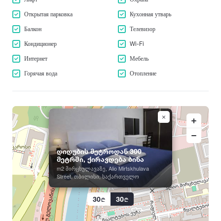
Пшави
Тбилиси
Сагурамо
Открытая парковка
Кухонная утварь
Веранда
Тетрицкаро
У
Садахло
Балкон
Телевизор
Телави
Балкон
Уреки
Садгери
Кондиционер
Wi-Fi
Терджола
Уцера
Сазано
Для Вечеринки
Тианети
Интернет
Мебель
Уджарма
Саирме
Телефон
Тба
Горячая вода
Самтредиа
Отопление
Х
Ткварчели
Сартичала
Телевизор
Хаиши
Ткибули
Сарпи
Кондиционер
Харагаули
Сачхере
Ц
Хашури
Сачамиасери
Wi-Fi
Цагери
Хевсурети
Сенаки
Цеми
Интернет
Хелвачаури
Сиони
დიდუბის მეტროდან 300
Цихисдзири
Хванчкара
მეტრში, ქირავდება ბინა
Сигнаги
Мебель
Цихисдзири
Хидистави
m2 მირცხულავაზე, Alio Mirtskhulava
Сно
Street, თბილისი, საქართველო
Цихисдзири
Горячая вода
Хоби
Сухуми
Цхваричамиа
Хони
Сурами
Отопление
30
30
Цхинвали (Цхинвал)
Хуло
Супса
Цалка