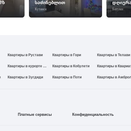
მზ
საძინებლით
დღიურ
Кутаиси
Батуми
Квартиры в Рустави
Квартиры в Гори
Квартиры в Телави
Квартиры в курорте Годердзи
Квартиры в Кобулети
Квартиры в Квариа
е
Квартиры в Зугдиди
Квартиры в Поти
Платные сервисы
Конфиденциальность