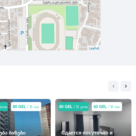
Leaflet
день
80 GEL
/ В час
80 GEL
/ В день
50 GEL
/ В час
ება ბინები
Сдается посуточно и