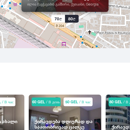
ილია ჭავჭავაძის გამზირი, ქუთაისი, Georgia
70
80
L
/ В час
60 GEL
/ В день
50 GEL
/ В час
80 GEL
/ В 
 ახალი
ქირავდება დღიურად და
საათობრივად ცალკე
ქირავდ