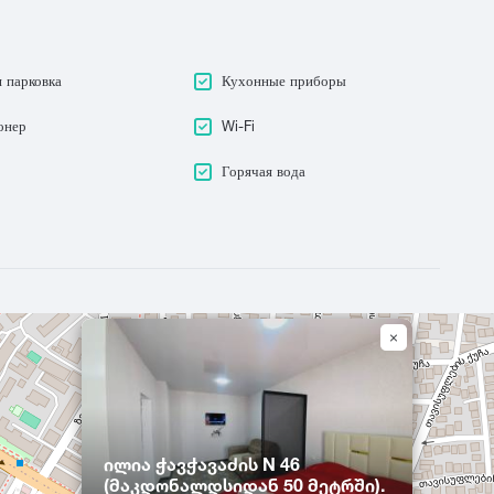
 парковка
Кухонные приборы
онер
Wi-Fi
Горячая вода
ილია ჭავჭავაძის N 46
(მაკდონალდსიდან 50 მეტრში).