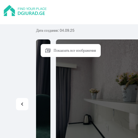
Дата создания:
04.09.25
Покаазать все изображения
Квартира
Тбилиси
Батуми
Рус
Частный дом
Абаша
Адигени
Ам
Хостел
Асурети
Ахалгори
Гостиница
Гостевой дом
А
Б
В
Коттедж
Абастумани
Батуми
Вал
Абаша
Бакуриани
Ван