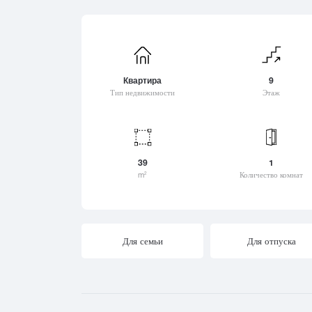
Цеми
Хашури
Шат
Цихисдзири
Хевсурети
Шек
Цихисдзири
Хелвачаури
Шио
Цихисдзири
Хванчкара
Шов
Цхваричамиа
Квартира
9
Хидистави
Шуа
Цхинвали (Цхинвал)
Тип недвижимости
Этаж
Хоби
Цалка
Хони
Цагвери
Хуло
Церовани
Цилкани
39
1
m
Количество комнат
2
Цинандали
Цицамури
Цкалтубо
Для семьи
Для отпуска