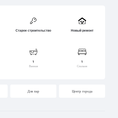
Для летних каникул
Тианети
или
Для зимних видов спорта
Тба
ветили
Находится на природе
Ткварчели
мгвиме
Центр города
Ткибули
и
Старое строительство
Новый ремонт
Культурный центр
хеви
Пригород
Дружелюбная к детям
среда
Благоприятная для
1
1
животных среда
Ванная
Спальня
Для пар
Центр города