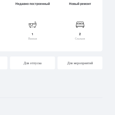
Для летних каникул
Недавно построенный
Новый ремонт
Тианети
или
Для зимних видов спорта
Тба
ветили
Находится на природе
Ткварчели
мгвиме
Центр города
Ткибули
и
Культурный центр
хеви
1
2
Пригород
Ванная
Спальня
Дружелюбная к детям
среда
Благоприятная для
животных среда
Для отпуска
Для мероприятий