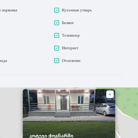
 парковка
Кухонная утварь
Балкон
Телевизор
Интернет
вода
Отопление
კოტეჯი ჭოგნარში