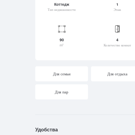
Цеми
Коттедж
1
Хашури
Шат
Тип недвижимости
Этаж
Цихисдзири
Хевсурети
Шек
Цихисдзири
Хелвачаури
Шио
Цихисдзири
Хванчкара
Шов
Цхваричамиа
Хидистави
Шуа
90
4
Цхинвали (Цхинвал)
Хоби
m
Количество комнат
2
Цалка
Хони
Цагвери
Хуло
Церовани
Цилкани
Для семьи
Для отдыха
Цинандали
Цицамури
Для пар
Цкалтубо
Удобства