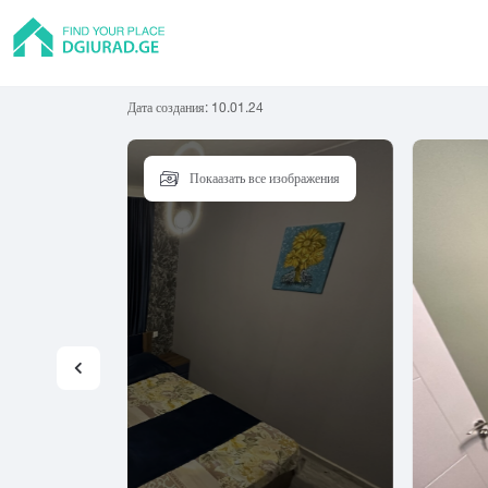
Дата создания:
10.01.24
Покаазать все изображения
Квартира
Тбилиси
Батуми
Рус
Частный дом
Абаша
Адигени
Ам
Хостел
Асурети
Ахалгори
Гостиница
Гостевой дом
А
Б
В
Коттедж
Абастумани
Батуми
Вал
Абаша
Бакуриани
Ван