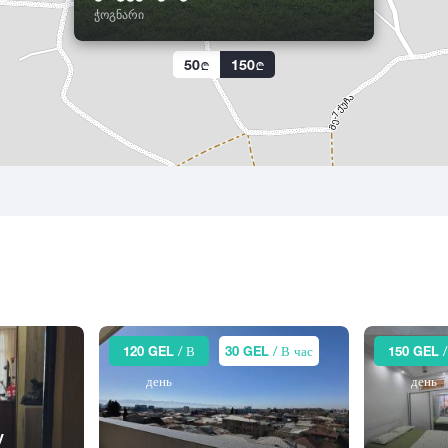
ჭოგნარი
50
150
120 GEL
/ В
30 GEL
/ В час
150 GEL
/
день
день
у